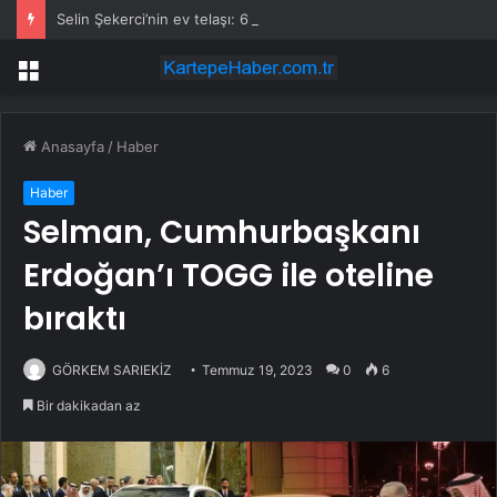
Selin Şekerci’nin ev telaşı: 6 aydır evsizim
Menü
Anasayfa
/
Haber
Haber
Selman, Cumhurbaşkanı
Erdoğan’ı TOGG ile oteline
bıraktı
GÖRKEM SARIEKİZ
Temmuz 19, 2023
0
6
Bir dakikadan az