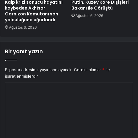
Kalp krizi sonucu hayatını
Putin, Kuzey Kore Dışişleri
kaybeden Akhisar
Bakanı ile Görüştü
Garnizon Komutanı son
Ağustos 6, 2026
yolculuğuna uğurlandı
Ağustos 6, 2026
Bir yanıt yazın
E-posta adresiniz yayınlanmayacak.
Gerekli alanlar
*
ile
işaretlenmişlerdir
Y
o
r
u
m
*