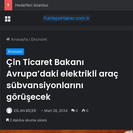
Hedefleri İstanbul
Menü
Anasayfa
/
Ekonomi
Ekonomi
Çin Ticaret Bakanı
Avrupa’daki elektrikli araç
sübvansiyonlarını
görüşecek
DİLAN BİÇER
Mart 28, 2024
0
0
2 dakika okuma süresi