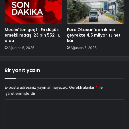
Meclis’ten geçti: En düşük
Ford Otosan’dan ikinci
emekli maaşı 23 bin 552 TL
çeyrekte 4,5 milyar TL net
oldu
kâr
Ağustos 6, 2026
Ağustos 5, 2026
Bir yanıt yazın
E-posta adresiniz yayınlanmayacak.
Gerekli alanlar
*
ile
işaretlenmişlerdir
Y
o
r