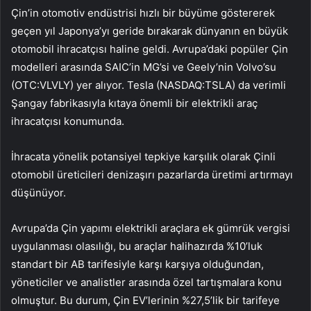
Çin’in otomotiv endüstrisi hızlı bir büyüme göstererek
geçen yıl Japonya’yı geride bırakarak dünyanın en büyük
otomobil ihracatçısı haline geldi. Avrupa’daki popüler Çin
modelleri arasında SAIC’in MG’si ve Geely’nin Volvo’su
(OTC:VLVLY) yer alıyor. Tesla (NASDAQ:TSLA) da verimli
Şangay fabrikasıyla kıtaya önemli bir elektrikli araç
ihracatçısı konumunda.
İhracata yönelik potansiyel tepkiye karşılık olarak Çinli
otomobil üreticileri denizaşırı pazarlarda üretimi artırmayı
düşünüyor.
Avrupa’da Çin yapımı elektrikli araçlara ek gümrük vergisi
uygulanması olasılığı, bu araçlar halihazırda %10’luk
standart bir AB tarifesiyle karşı karşıya olduğundan,
yöneticiler ve analistler arasında özel tartışmalara konu
olmuştur. Bu durum, Çin EV’lerinin %27,5’lik bir tarifeye