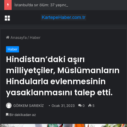
İstanbul’da sır ölüm: 37 yaşındaki kadın savcının evinde ölü bulundu!
Menü
Anasayfa
/
Haber
Haber
Hindistan’daki aşırı
milliyetçiler, Müslümanların
Hindularla evlenmesinin
yasaklanmasını talep etti.
GÖRKEM SARIEKİZ
Ocak 31, 2023
0
5
Bir dakikadan az