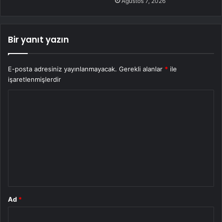
Ağustos 7, 2026
Bir yanıt yazın
E-posta adresiniz yayınlanmayacak.
Gerekli alanlar
*
ile
işaretlenmişlerdir
Y
o
r
u
m
*
Ad
*