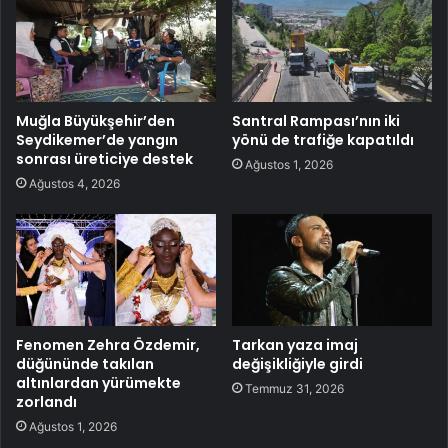
Muğla Büyükşehir’den
Santral Rampası’nın iki
Seydikemer’de yangın
yönü de trafiğe kapatıldı
sonrası üreticiye destek
Ağustos 1, 2026
Ağustos 4, 2026
Fenomen Zehra Özdemir,
Tarkan yaza imaj
düğününde takılan
değişikliğiyle girdi
altınlardan yürümekte
Temmuz 31, 2026
zorlandı
Ağustos 1, 2026