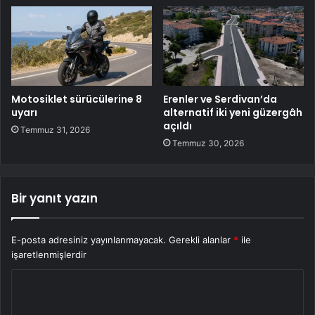
Motosiklet sürücülerine 8
Erenler ve Serdivan’da
uyarı
alternatif iki yeni güzergâh
açıldı
Temmuz 31, 2026
Temmuz 30, 2026
Bir yanıt yazın
E-posta adresiniz yayınlanmayacak.
Gerekli alanlar
*
ile
işaretlenmişlerdir
Y
o