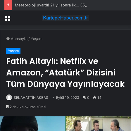
Meteoroloji uyardı! 21 yıl sonra ilk… 35 ile şiddetli geliyor
Menü
Anasayfa
/
Yaşam
Yaşam
Fatih Altaylı: Netflix ve
Amazon, “Atatürk” Dizisini
Tüm Dünyaya Yayınlayacak
SELAHATTİN AKBAŞ
Eylül 19, 2023
0
14
2 dakika okuma süresi