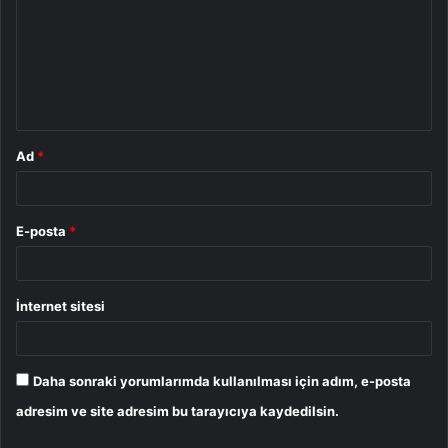
r
u
m
*
Ad
*
E-posta
*
İnternet sitesi
Daha sonraki yorumlarımda kullanılması için adım, e-posta
adresim ve site adresim bu tarayıcıya kaydedilsin.