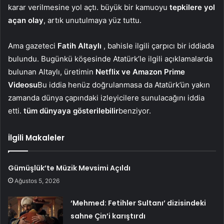
karar verilmesine yol açtı. büyük bir kamuoyu
tepkilere yol
açan olay
, artık unutulmaya yüz tuttu.
Ama gazeteci
Fatih Altaylı
, bahisle ilgili çarpıcı bir iddiada
bulundu. Bugünkü köşesinde Atatürk’le ilgili açıklamalarda
bulunan Altaylı, üretimin
Netflix ve Amazon Prime
Videosu
Bu iddia henüz doğrulanmasa da Atatürk’ün yakın
zamanda dünya çapındaki izleyicilere sunulacağını iddia
etti.
tüm dünyaya gösterilebilir
benziyor.
İlgili Makaleler
Gümüşlük’te Müzik Mevsimi Açıldı
Ağustos 5, 2026
‘Mehmed: Fetihler Sultanı’ dizisindeki
sahne Çin’i karıştırdı