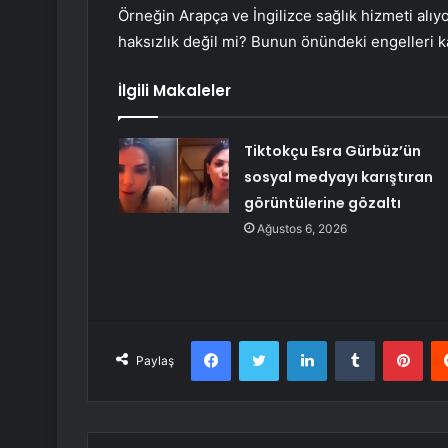
Örneğin Arapça ve İngilizce sağlık hizmeti al
haksızlık değil mi? Bunun önündeki engelleri 
İlgili Makaleler
Tiktokçu Esra Gürbüz’ün
sosyal medyayı karıştıran
görüntülerine gözaltı
Ağustos 6, 2026
Facebook
Twitter
LinkedIn
Tumblr
Pint
Paylaş