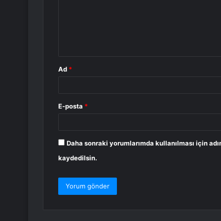
u
m
*
Ad
*
E-posta
*
Daha sonraki yorumlarımda kullanılması için adı
kaydedilsin.