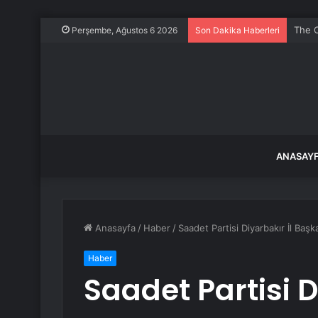
The O
Perşembe, Ağustos 6 2026
Son Dakika Haberleri
ANASAY
Anasayfa
/
Haber
/
Saadet Partisi Diyarbakır İl Başka
Haber
Saadet Partisi D