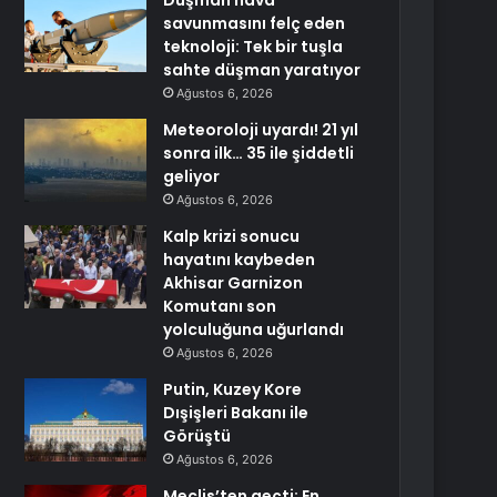
Düşman hava
savunmasını felç eden
teknoloji: Tek bir tuşla
sahte düşman yaratıyor
Ağustos 6, 2026
Meteoroloji uyardı! 21 yıl
sonra ilk… 35 ile şiddetli
geliyor
Ağustos 6, 2026
Kalp krizi sonucu
hayatını kaybeden
Akhisar Garnizon
Komutanı son
yolculuğuna uğurlandı
Ağustos 6, 2026
Putin, Kuzey Kore
Dışişleri Bakanı ile
Görüştü
Ağustos 6, 2026
Meclis’ten geçti: En