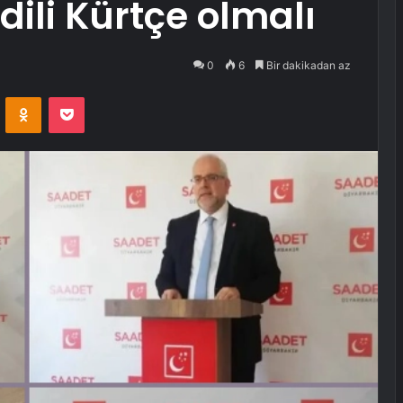
dili Kürtçe olmalı
0
6
Bir dakikadan az
VKontakte
Odnoklassniki
Pocket