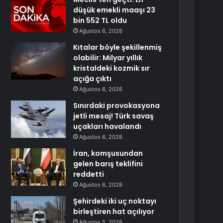
düşük emekli maaşı 23
bin 552 TL oldu
Ağustos 6, 2026
Kıtalar böyle şekillenmiş
olabilir: Milyar yıllık
kristaldeki kozmik sır
açığa çıktı
Ağustos 6, 2026
Sınırdaki provokasyona
jetli mesaj! Türk savaş
uçakları havalandı
Ağustos 6, 2026
İran, komşusundan
gelen barış teklifini
reddetti
Ağustos 6, 2026
Şehirdeki iki uç noktayı
birleştiren hat açılıyor
Ağustos 5, 2026