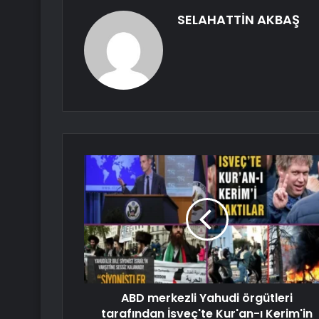
SELAHATTİN AKBAŞ
ABD merkezli Yahudi örgütleri
tarafından İsveç'te Kur'an-ı Kerim'in