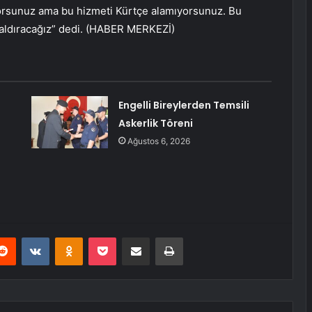
ıyorsunuz ama bu hizmeti Kürtçe alamıyorsunuz. Bu
kaldıracağız” dedi. (HABER MERKEZİ)
Engelli Bireylerden Temsili
Askerlik Töreni
Ağustos 6, 2026
erest
Reddit
VKontakte
Odnoklassniki
Pocket
E-Posta ile paylaş
Yazdır