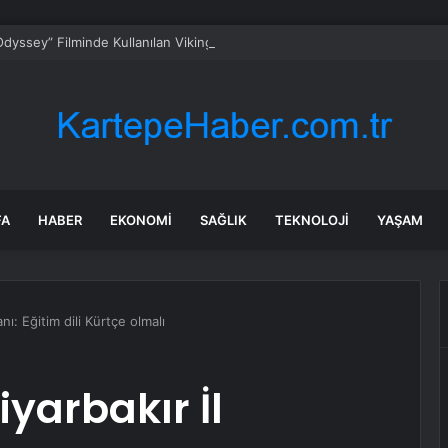
dyssey” Filminde Kullanılan Viking Gemisi, Norveç’in Başkenti Oslo’da Ziy
FA
HABER
EKONOMI
SAĞLIK
TEKNOLOJI
YAŞAM
nı: Eğitim dili Kürtçe olmalı
iyarbakır İl