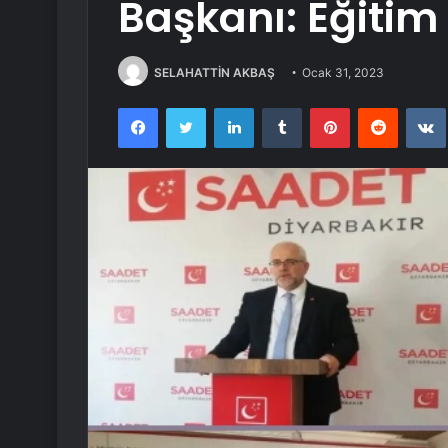
Başkanı: Eğitim 
SELAHATTİN AKBAŞ
Ocak 31, 2023
Facebook
Twitter
LinkedIn
Tumblr
Pinterest
Reddit