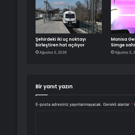
Şehirdeki iki uç noktayı
Manisa Gen
birleştiren hat açılıyor
Simge sahn
Ağustos 5, 2026
Ağustos 5, 
Bir yanıt yazın
E-posta adresiniz yayınlanmayacak.
Gerekli alanlar
*
i
Y
o
r