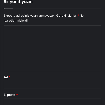
Bir yanıt yazın
E-posta adresiniz yayınlanmayacak.
Gerekli alanlar
*
ile
işaretlenmişlerdir
Y
o
r
u
m
*
Ad
*
E-posta
*