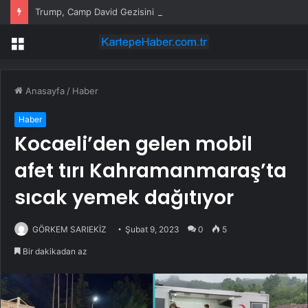
Trump, Camp David Gezisini Erteledi
Menü
Anasayfa
/
Haber
Haber
Kocaeli’den gelen mobil
afet tırı Kahramanmaraş’ta
sıcak yemek dağıtıyor
GÖRKEM SARIEKİZ
Şubat 9, 2023
0
5
Bir dakikadan az