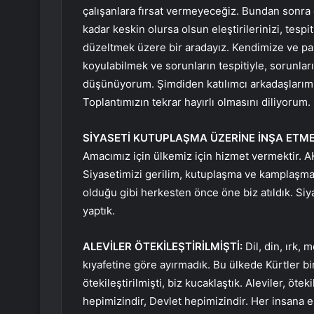
çalışanlara fırsat vermeyeceğiz. Bundan sonra 
kadar keskin olursa olsun eleştirilerinizi, tespi
düzeltmek üzere bir aradayız. Kendimize ve pa
koyulabilmek ve sorunların tespitiyle, sorunla
düşünüyorum. Şimdiden katılımcı arkadaşlarımı
Toplantımızın tekrar hayırlı olmasını diliyorum.
SİYASETİ KUTUPLAŞMA ÜZERİNE İNŞA ETME
Amacımız için ülkemiz için hizmet vermektir. AK
Siyasetimizi gerilim, kutuplaşma ve kamplaşm
olduğu gibi herkesten önce öne biz atıldık. Siy
yaptık.
ALEVİLER ÖTEKİLEŞTİRİLMİŞTİ:
Dil, din, ırk,
kıyafetine göre ayırmadık. Bu ülkede Kürtler b
ötekileştirilmişti, biz kucaklaştık. Aleviler, öte
hepimizindir, Devlet hepimizindir. Her insana 