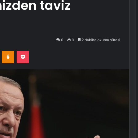
izden taviz
0
0
2 dakika okuma süresi
VKontakte
Odnoklassniki
Pocket