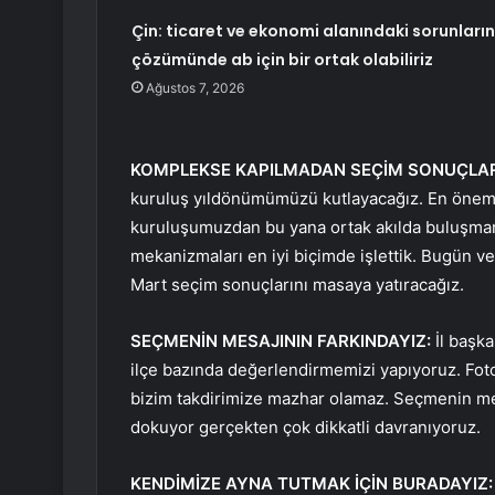
Çin: ticaret ve ekonomi alanındaki sorunların
çözümünde ab için bir ortak olabiliriz
Ağustos 7, 2026
KOMPLEKSE KAPILMADAN SEÇİM SONUÇLAR
kuruluş yıldönümümüzü kutlayacağız. En önemli
kuruluşumuzdan bu yana ortak akılda buluşmam
mekanizmaları en iyi biçimde işlettik. Bugün v
Mart seçim sonuçlarını masaya yatıracağız.
SEÇMENİN MESAJININ FARKINDAYIZ:
İl başkan
ilçe bazında değerlendirmemizi yapıyoruz. Fot
bizim takdirimize mazhar olamaz. Seçmenin mesa
dokuyor gerçekten çok dikkatli davranıyoruz.
KENDİMİZE AYNA TUTMAK İÇİN BURADAYIZ: