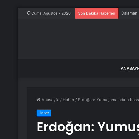
Dalaman Ş
Cuma, Ağustos 7 2026
Son Dakika Haberleri
ANASAY
Anasayfa
/
Haber
/
Erdoğan: Yumuşama adına hassas
Haber
Erdoğan: Yumu