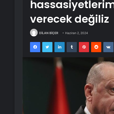
hassasiyetlerim
verecek değiliz
DİLAN BİÇER
Haziran 2, 2024
Facebook
Twitter
LinkedIn
Tumblr
Pinterest
Reddit