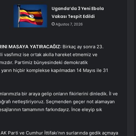
Uganda’da 3 Yeni Ebola
Vakası Tespit Edildi
Ağustos 7, 2026
INI MASAYA YATIRACAĞIZ:
Birkaç ay sonra 23.
 vasfımız ise ortak akılla hareket etmemiz ve
ızdır. Partimiz bünyesindeki demokratik
e yarın hiçbir komplekse kapılmadan 14 Mayıs ile 31
larımızla bir araya gelip onların fikirlerini dinledik. İl ve
oğrafı netleştiriyoruz. Seçmenden geçer not alamayan
jlarının tamamının farkındayız. İnce eleyip sık
AK Parti ve Cumhur İttifakı’nın surlarında gedik açmaya