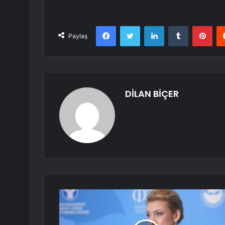
Facebook
Twitter
LinkedIn
Tumblr
Pint
Paylaş
DİLAN BİÇER