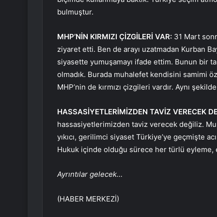
bulmuştur.
MHP’NİN KIRMIZI ÇİZGİLERİ VAR:
31 Mart sonr
ziyaret etti. Ben de arayı uzatmadan Kurban B
siyasette yumuşamayı ifade ettim. Bunun bir tar
olmadık. Burada muhalefet kendisini samimi özele
MHP’nin de kırmızı çizgileri vardır. Aynı şekild
HASSASİYETLERİMİZDEN TAVİZ VERECEK DEĞ
hassasiyetlerimizden taviz verecek değiliz. M
yıkıcı, gerilimci siyaset Türkiye’ye geçmişte ac
Hukuk içinde olduğu sürece her türlü eyleme, 
Ayrıntılar gelecek…
(HABER MERKEZİ)