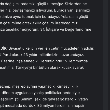
da değişim irademizi güçlü tutacağız. Sizlerden ne
tlerinizi paylaşmanızı istiyorum. Burada yanlışlarımızı
rtimize ayna tutmak için buradayız. Yola daha güçlü
rın çözümüne ortak akılla çözüm üreteceğimizi
za teşekkür ediyorum. 31. İstişare ve Değerlendirme
DİK:
Siyaset ülke için verilen çetin mücadelenin adıdır.
 Parti olarak 23 yıldır milletimizin huzurundayız.
a üzerine inşa etmedik. Gerektiğinde 15 Temmuz’da
asetimizi Türkiye’yi bir bütün olarak kucaklayarak
 mezhep, meşrep ayrımı yapmadık. Kimseyi kılık
ir dönem uygulanan yanlış politikalar nedeniyle
kileştirilmişti. Samimi şekilde gayret gösterdik. Vatan
eşit mesafede durduk. 85 milyon ferdimizin hepsini