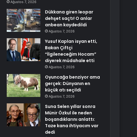
Ağustos 7, 2026
Dükkana giren leopar
dehşet saçtı! O anlar
anbean kaydedildi
Ağustos 7, 2026
Yusuf Kaplan isyan etti,
Bakan Çiftçi
“İlgileneceğim Hocam”
diyerek müdahale etti
Ağustos 7, 2026
Oyuncağa benziyor ama
gerçek: Dünyanın en
küçük atı seçildi
Ağustos 7, 2026
Suna Selen yıllar sonra
Münir Özkul ile neden
boşandıklarını anlattı:
Taze kana ihtiyacım var
dedi