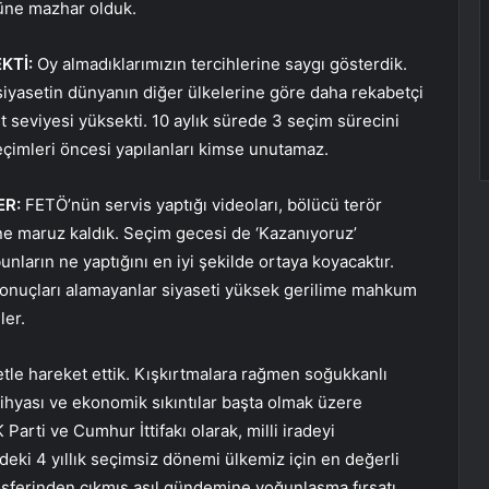
üne mazhar olduk.
KTİ:
Oy almadıklarımızın tercihlerine saygı gösterdik.
siyasetin dünyanın diğer ülkelerine göre daha rekabetçi
t seviyesi yüksekti. 10 aylık sürede 3 seçim sürecini
eçimleri öncesi yapılanları kimse unutamaz.
ER:
FETÖ’nün servis yaptığı videoları, bölücü terör
ine maruz kaldık. Seçim gecesi de ‘Kazanıyoruz’
nların ne yaptığını en iyi şekilde ortaya koyacaktır.
sonuçları alamayanlar siyaseti yüksek gerilime mahkum
ler.
etle hareket ettik. Kışkırtmalara rağmen soğukkanlı
ihyası ve ekonomik sıkıntılar başta olmak üzere
arti ve Cumhur İttifakı olarak, milli iradeyi
i 4 yıllık seçimsiz dönemi ülkemiz için en değerli
sferinden çıkmış asıl gündemine yoğunlaşma fırsatı