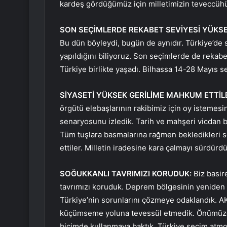
kardeş gördüğümüz için milletimizin teveccüh
SON SEÇİMLERDE REKABET SEVİYESİ YÜKSE
Bu dün böyleydi, bugün de aynıdır. Türkiye’de 
yapıldığını biliyoruz. Son seçimlerde de rekabe
Türkiye birlikte yaşadı. Bilhassa 14-28 Mayıs s
SİYASETİ YÜKSEK GERİLİME MAHKUM ETTİL
örgütü elebaşlarının rakibimiz için oy istemes
senaryosunu izledik. Tarih ve mahşeri vicdan bu
Tüm tuşlara basmalarına rağmen bekledikleri 
ettiler. Milletin iradesine kara çalmayı sürdürdü
SOĞUKKANLI TAVRIMIZI KORUDUK:
Biz basir
tavrımızı koruduk. Deprem bölgesinin yeniden 
Türkiye’nin sorunlarını çözmeye odaklandık. AK P
küçümseme yoluna tevessül etmedik. Önümüzdek
biçimde kullanmaya baktık. Türkiye seçim atmo