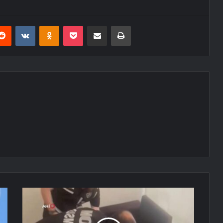
erest
Reddit
VKontakte
Odnoklassniki
Pocket
E-Posta ile paylaş
Yazdır