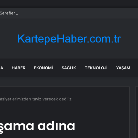
erefler Mahallesi’nde basınç sorunu giderildi
FA
HABER
EKONOMI
SAĞLIK
TEKNOLOJI
YAŞAM
iyetlerimizden taviz verecek değiliz
şama adına