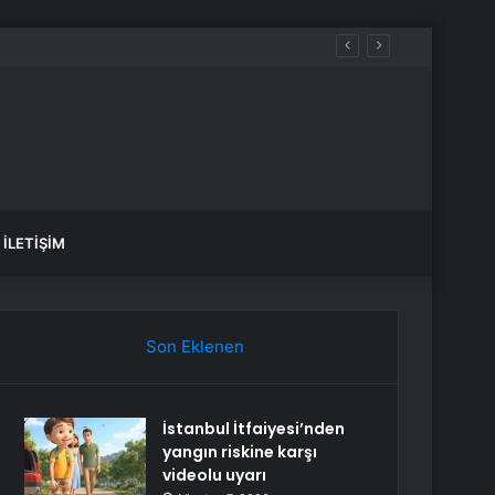
İLETIŞIM
Son Eklenen
İstanbul İtfaiyesi’nden
yangın riskine karşı
videolu uyarı