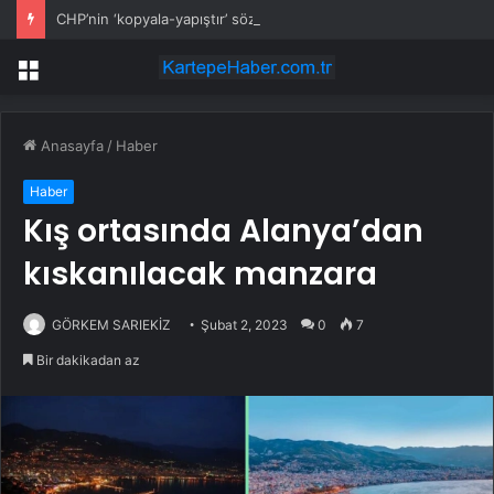
CHP’nin ‘kopyala-yapıştır’ sözcüsü
Menü
Anasayfa
/
Haber
Haber
Kış ortasında Alanya’dan
kıskanılacak manzara
GÖRKEM SARIEKİZ
Şubat 2, 2023
0
7
Bir dakikadan az