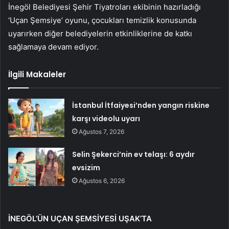
İnegöl Belediyesi Şehir Tiyatroları ekibinin hazırladığı
‘Uçan Şemsiye’ oyunu, çocukları temizlik konusunda
uyarırken diğer belediyelerin etkinliklerine de katkı
sağlamaya devam ediyor.
İlgili Makaleler
İstanbul İtfaiyesi’nden yangın riskine
karşı videolu uyarı
Ağustos 7, 2026
Selin Şekerci’nin ev telaşı: 6 aydır
evsizim
Ağustos 6, 2026
İNEGÖL’ÜN UÇAN ŞEMSİYESİ UŞAK’TA