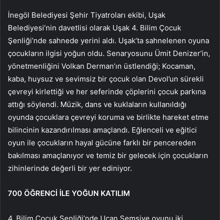
İnegöl Belediyesi Şehir Tiyatroları ekibi, Uşak
Belediyesi’nin davetlisi olarak Uşak 4. Bilim Çocuk
Şenliği’nde sahnede yerini aldı. Uşak’ta sahnelenen oyuna
çocukların ilgisi yoğun oldu. Senaryosunu Ümit Denizer’in,
yönetmenliğini Volkan Derman’ın üstlendiği; Kocaman,
kaba, huysuz ve sevimsiz bir çocuk olan Devol’un sürekli
çevreyi kirlettiği ve her seferinde çöplerini çocuk parkına
attığı söylendi. Müzik, dans ve kuklaların kullanıldığı
oyunda çocuklara çevreyi koruma ve birlikte hareket etme
bilincinin kazandırılması amaçlandı. Eğlenceli ve eğitici
oyun ile çocukların hayal gücüne farklı bir pencereden
bakılması amaçlanıyor ve temiz bir gelecek için çocukların
zihinlerinde değerli bir yer ediniyor.
700 ÖĞRENCİ İLE YOĞUN KATILIM
4. Bilim Çocuk Şenliği’nde Uçan Şemsiye oyunu iki