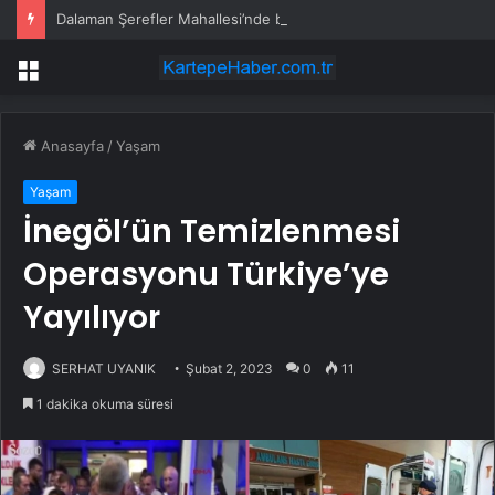
Dalaman Şerefler Mahallesi’nde basınç sorunu giderildi
Menü
Anasayfa
/
Yaşam
Yaşam
İnegöl’ün Temizlenmesi
Operasyonu Türkiye’ye
Yayılıyor
SERHAT UYANIK
Şubat 2, 2023
0
11
1 dakika okuma süresi