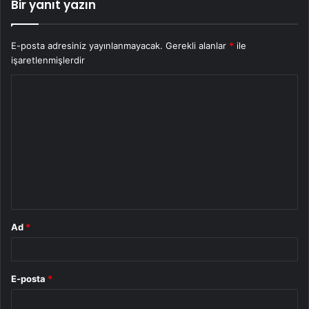
Bir yanıt yazın
E-posta adresiniz yayınlanmayacak.
Gerekli alanlar
*
ile
işaretlenmişlerdir
Y
o
r
u
m
*
Ad
*
E-posta
*