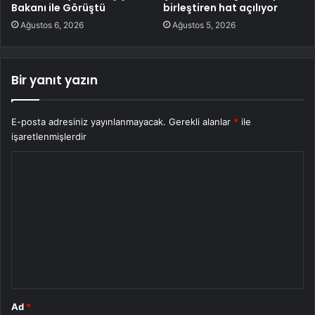
Bakanı ile Görüştü
birleştiren hat açılıyor
Ağustos 6, 2026
Ağustos 5, 2026
Bir yanıt yazın
E-posta adresiniz yayınlanmayacak.
Gerekli alanlar
*
ile
işaretlenmişlerdir
Y
o
r
u
m
*
Ad
*