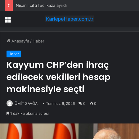
Nişanlı çifti feci kaza ayırdı
Menü
Anasayfa
/
Haber
Haber
Kayyum CHP’den ihraç
edilecek vekilleri hesap
makinesiyle seçti
ÜMİT SAVĞA
Temmuz 6, 2026
0
0
1 dakika okuma süresi