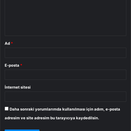
r
u
m
*
Ad
*
E-posta
*
İnternet sitesi
Daha sonraki yorumlarımda kullanılması için adım, e-posta
adresim ve site adresim bu tarayıcıya kaydedilsin.