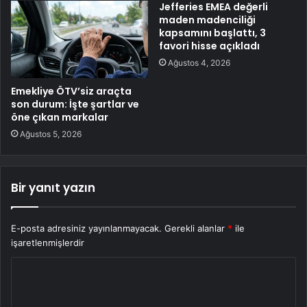
Jefferies EMEA değerli
maden madenciliği
kapsamını başlattı, 3
favori hisse açıkladı
Ağustos 4, 2026
Emekliye ÖTV’siz araçta
son durum: İşte şartlar ve
öne çıkan markalar
Ağustos 5, 2026
Bir yanıt yazın
E-posta adresiniz yayınlanmayacak.
Gerekli alanlar
*
ile
işaretlenmişlerdir
Y
o