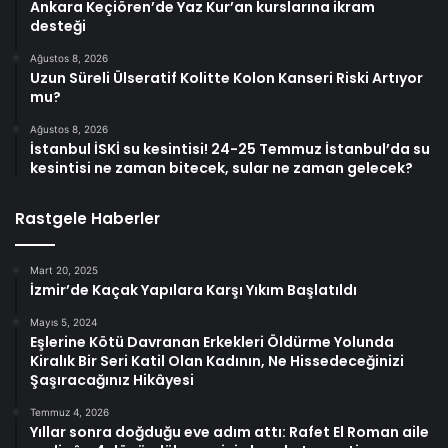
Ankara Keçiören’de Yaz Kur’an kurslarına ikram
desteği
Ağustos 8, 2026
Uzun Süreli Ülseratif Kolitte Kolon Kanseri Riski Artıyor
mu?
Ağustos 8, 2026
İstanbul İSKİ su kesintisi! 24-25 Temmuz İstanbul’da su
kesintisi ne zaman bitecek, sular ne zaman gelecek?
Rastgele Haberler
Mart 20, 2025
İzmir’de Kaçak Yapılara Karşı Yıkım Başlatıldı
Mayıs 5, 2024
Eşlerine Kötü Davranan Erkekleri Öldürme Yolunda
Kiralık Bir Seri Katil Olan Kadının, Ne Hissedeceğinizi
Şaşıracağınız Hikâyesi
Temmuz 4, 2026
Yıllar sonra doğduğu eve adım attı: Rafet El Roman aile