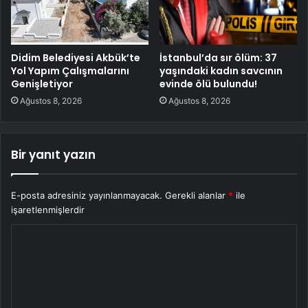
Didim Belediyesi Akbük’te
İstanbul’da sır ölüm: 37
Yol Yapım Çalışmalarını
yaşındaki kadın savcının
Genişletiyor
evinde ölü bulundu!
Ağustos 8, 2026
Ağustos 8, 2026
Bir yanıt yazın
E-posta adresiniz yayınlanmayacak.
Gerekli alanlar
*
ile
işaretlenmişlerdir
Y
o
r
u