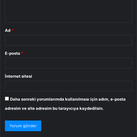
m
*
Ad
*
E-posta
*
İnternet sitesi
Daha sonraki yorumlarımda kullanılması için adım, e-posta
adresim ve site adresim bu tarayıcıya kaydedilsin.