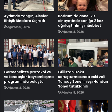
Aydın’da Yangın, Alevler
Bodrum’da anne-kız
Bitişik Binalara Sıçradı
cinayetinde sanığa 2 kez
ağırlaştırılmış müebbet
Ağustos 9, 2026
Ağustos 8, 2026
Germencik’te protokol ve
Gülistan Doku
vatandaşlar bayramlaşma
soruşturmasında eski vali
programında buluştu
Tuncay Sonel’in eşi Handan
Sonel tutuklandı
Ağustos 8, 2026
Ağustos 8, 2026