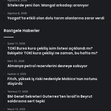
Ağustos 8, 2026
Sitelerde yeni ilan: Mangal arkadaşı aranıyor
Ağustos 8, 2026
Yozgat’ta etkili olan dolu tarım alanlarına zarar verdi
Rastgele Haberler
Şubat 17, 2026
TOKİ Bursa kura çekiliş isim listesi açıklandı mı?
Eskişehir TOKİ kura çekilişi ne zaman, bu hafta mı?
Mart 20, 2026
Almanya petrol rezervlerini devreye sokuyor
Haziran 4, 2025
Fitch, yüksek iş riski nedeniyle Mobico’nun notunu
düşürdü
Temmuz 17, 2026
BM Genel Sekreteri Guterres’ten İsrail’in Beyrut
saldırısına sert tepki
Mayıs 13, 2025