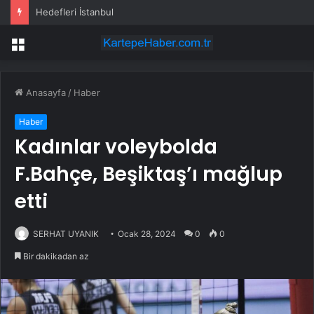
Hedefleri İstanbul
Menü
Anasayfa
/
Haber
Haber
Kadınlar voleybolda
F.Bahçe, Beşiktaş’ı mağlup
etti
SERHAT UYANIK
Ocak 28, 2024
0
0
Bir dakikadan az