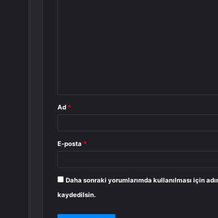
Y
o
r
u
m
*
Ad
*
E-posta
*
Daha sonraki yorumlarımda kullanılması için adı
kaydedilsin.