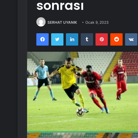
sonrası
SERHAT UYANIK
Ocak 9, 2023
Facebook
Twitter
LinkedIn
Tumblr
Pinterest
Reddit