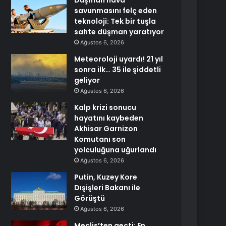
Düşman hava
savunmasını felç eden
teknoloji: Tek bir tuşla
sahte düşman yaratıyor
Ağustos 6, 2026
Meteoroloji uyardı! 21 yıl
sonra ilk… 35 ile şiddetli
geliyor
Ağustos 6, 2026
Kalp krizi sonucu
hayatını kaybeden
Akhisar Garnizon
Komutanı son
yolculuğuna uğurlandı
Ağustos 6, 2026
Putin, Kuzey Kore
Dışişleri Bakanı ile
Görüştü
Ağustos 6, 2026
Meclis’ten geçti: En