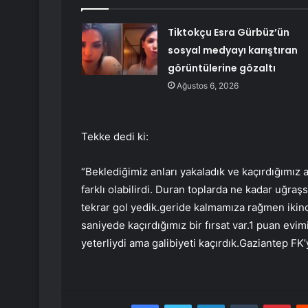
Tiktokçu Esra Gürbüz’ün
sosyal medyayı karıştıran
görüntülerine gözaltı
Ağustos 6, 2026
Tekke dedi ki:
“Beklediğimiz anları yakaladık ve kaçırdığımız a
farklı olabilirdi. Duran toplarda ne kadar uğra
tekrar gol yedik.geride kalmamıza rağmen ikinci
saniyede kaçırdığımız bir fırsat var.1 puan evi
yeterliydi ama galibiyeti kaçırdık.Gaziantep FK’y
Facebook
Twitter
LinkedIn
Tumblr
Pint