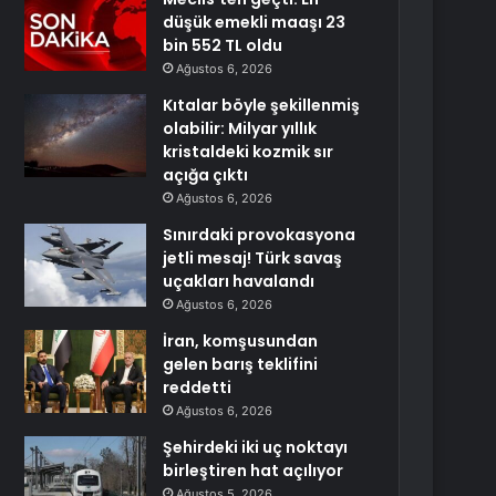
düşük emekli maaşı 23
bin 552 TL oldu
Ağustos 6, 2026
Kıtalar böyle şekillenmiş
olabilir: Milyar yıllık
kristaldeki kozmik sır
açığa çıktı
Ağustos 6, 2026
Sınırdaki provokasyona
jetli mesaj! Türk savaş
uçakları havalandı
Ağustos 6, 2026
İran, komşusundan
gelen barış teklifini
reddetti
Ağustos 6, 2026
Şehirdeki iki uç noktayı
birleştiren hat açılıyor
Ağustos 5, 2026