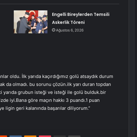
Engelli Bireylerden Temsili
Askerlik Töreni
Ağustos 6, 2026
nlar oldu. İlk yarıda kaçırdığımız golü atsaydık durum
şsak da olmadı. bu sorunu çözün.ilk yarı duran topdan
 yarıda grubun isteği ve isteği ile golü bulduk.bir
mizde iyi.Bana göre maçın hakkı 3 puandı.1 puan
e ligin geri kalanında başarılar diliyorum.”
erest
Reddit
VKontakte
Odnoklassniki
Pocket
E-Posta ile paylaş
Yazdır