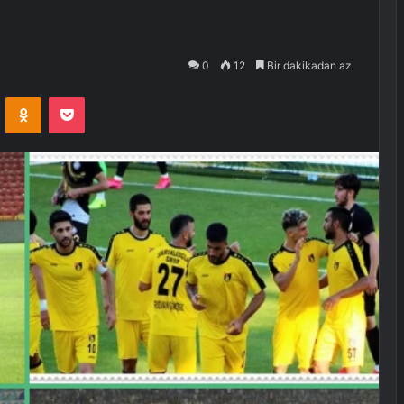
0
12
Bir dakikadan az
VKontakte
Odnoklassniki
Pocket