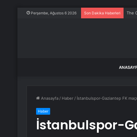
The O
Perşembe, Ağustos 6 2026
Son Dakika Haberleri
ANASAY
Anasayfa
/
Haber
/
İstanbulspor-Gaziantep FK maçı
Haber
İstanbulspor-G