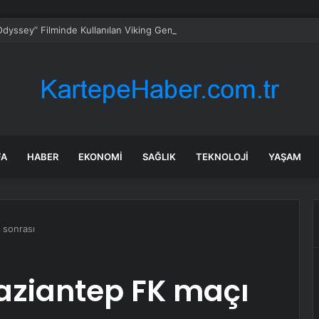
dyssey” Filminde Kullanılan Viking Gemisi, Norveç’in Başkenti Oslo’da Ziy
FA
HABER
EKONOMI
SAĞLIK
TEKNOLOJI
YAŞAM
 sonrası
aziantep FK maçı