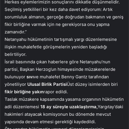
Herkes eylemlerimizin sonuçlarını dikkatle düşünmelidir.
Seçilmiş yetkilileri bir kez daha davet ediyorum: Artık
sorumluluk almanın, gerçeğe doğrudan bakmanın ve geniş
fikir birliğine varmak için ne gerekiyorsa onu yapma
zamanıdır.”
Netanyahu hükümetinin tartışmalı yargı düzenlemesine
ilişkin muhalefetle görüşmelerin yeniden başladığı
belirtiliyor.
İsrail basınında çıkan haberlere göre Netanyahu’nun
partisi, Başkan Herzog’un himayesinde müzakerelerde
bulunuyor
sıvı
ve muhalefet Benny Gantz tarafından
yönetiliyor
Ulusal Birlik Partisi
Üst düzey isimlerden biri
fikir birliğine yakın
rapor edildi.
Taslak müzakere kapsamında yasama organının hükümetin
adli düzenlemesi
18 ay süreyle uzaklaştırma,
Yargıtay’daki
hakimleri atayacak komisyonun bu dönemde mevcut
yapısında devam etmesi gerektiği kaydedildi.