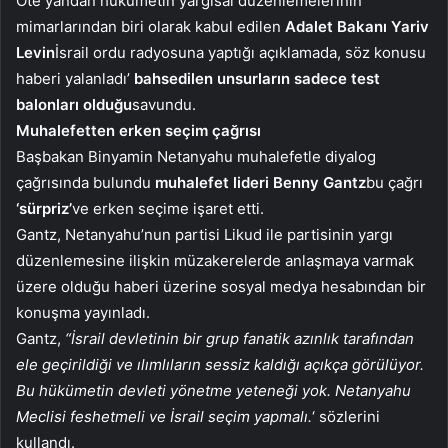
Öte yandan hükümetin yargısal düzenlemelerinin
mimarlarından biri olarak kabul edilen
Adalet Bakanı Yariv
Levin
İsrail ordu radyosuna yaptığı açıklamada, söz konusu
haberi yalanladı’
bahsedilen unsurların sadece test
balonları olduğu
savundu.
Muhalefetten erken seçim çağrısı
Başbakan Binyamin Netanyahu muhalefetle diyalog
çağrısında bulundu
muhalefet lideri Benny Gantz
bu çağrı
‘sürpriz’
ve erken seçime işaret etti.
Gantz, Netanyahu’nun partisi Likud ile partisinin yargı
düzenlemesine ilişkin müzakerelerde anlaşmaya varmak
üzere olduğu haberi üzerine sosyal medya hesabından bir
konuşma yayınladı.
Gantz,
“İsrail devletinin bir grup fanatik azınlık tarafından
ele geçirildiği ve ılımlıların sessiz kaldığı açıkça görülüyor.
Bu hükümetin devleti yönetme yeteneği yok. Netanyahu
Meclisi feshetmeli ve İsrail seçim yapmalı.
‘ sözlerini
kullandı.