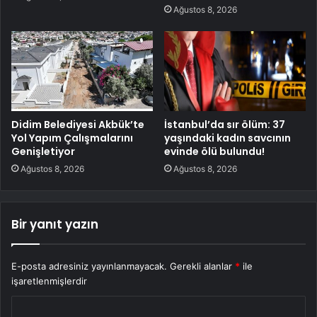
Ağustos 8, 2026
Didim Belediyesi Akbük’te
İstanbul’da sır ölüm: 37
Yol Yapım Çalışmalarını
yaşındaki kadın savcının
Genişletiyor
evinde ölü bulundu!
Ağustos 8, 2026
Ağustos 8, 2026
Bir yanıt yazın
E-posta adresiniz yayınlanmayacak.
Gerekli alanlar
*
ile
işaretlenmişlerdir
Y