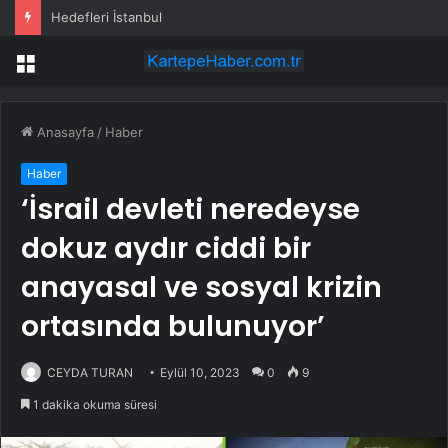
Hedefleri İstanbul
Menü
Anasayfa
/
Haber
Haber
‘İsrail devleti neredeyse
dokuz aydır ciddi bir
anayasal ve sosyal krizin
ortasında bulunuyor’
CEYDA TURAN
Eylül 10, 2023
0
9
1 dakika okuma süresi