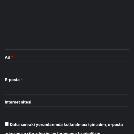
o
r
u
m
*
Ad
*
E-posta
*
İnternet sitesi
Daha sonraki yorumlarımda kullanılması için adım, e-posta
adresim ve site adresim bu tarayıcıya kaydedilsin.