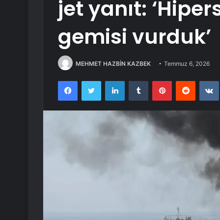
jet yanıt: ‘Hipe
gemisi vurduk’
MEHMET HAZBİN KAZBEK
Temmuz 6, 2026
Facebook
Twitter
LinkedIn
Tumblr
Pinterest
Reddit