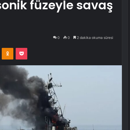
rsonik füzeyle savaş
0
0
2 dakika okuma süresi
VKontakte
Odnoklassniki
Pocket