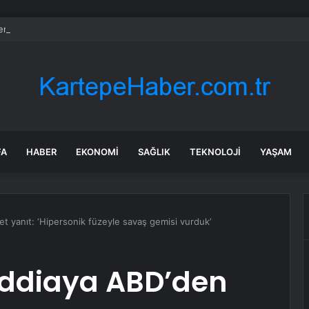
n yıllar sonra Münir Özkul ile neden boşandıklarını anlattı: Taze kana iht
FA
HABER
EKONOMI
SAĞLIK
TEKNOLOJI
YAŞAM
et yanıt: ‘Hipersonik füzeyle savaş gemisi vurduk’
iddiaya ABD’den