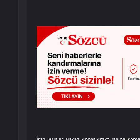
İran Dışişleri Bakanı Abbas Arakçi ise helikop