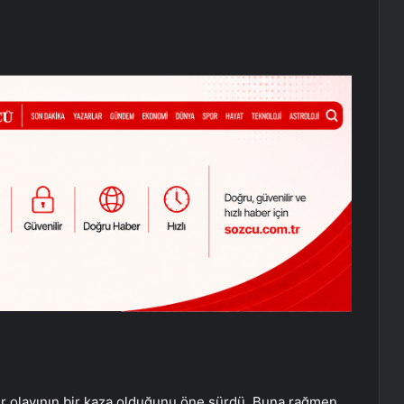
ter olayının bir kaza olduğunu öne sürdü. Buna rağmen