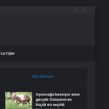
iyacım var dedi
İLETIŞIM
Son Eklenen
Oyuncağa benziyor ama
gerçek: Dünyanın en
küçük atı seçildi