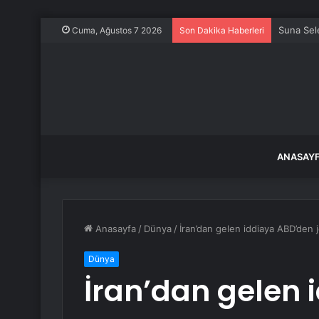
Suna Sele
Cuma, Ağustos 7 2026
Son Dakika Haberleri
ANASAY
Anasayfa
/
Dünya
/
İran’dan gelen iddiaya ABD’den j
Dünya
İran’dan gelen 