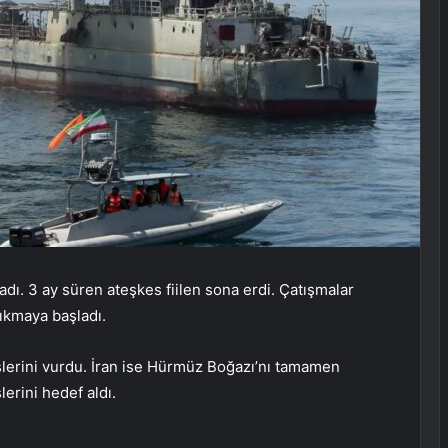
dı. 3 ay süren ateşkes fiilen sona erdi. Çatışmalar
ıkmaya başladı.
slerini vurdu. İran ise Hürmüz Boğazı’nı tamamen
erini hedef aldı.