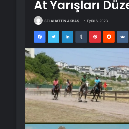
At Yarışları Düz
SELAHATTİN AKBAŞ
Eylül 6, 2023
Facebook
Twitter
LinkedIn
Tumblr
Pinterest
Reddit