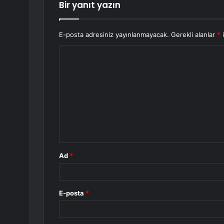
Bir yanıt yazın
E-posta adresiniz yayınlanmayacak.
Gerekli alanlar
*
i
Y
o
r
u
m
*
Ad
*
E-posta
*