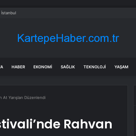
 İstanbul
FA
HABER
EKONOMI
SAĞLIK
TEKNOLOJI
YAŞAM
n At Yarışları Düzenlendi
tivali’nde Rahvan