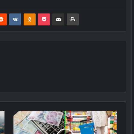
erest
Reddit
VKontakte
Odnoklassniki
Pocket
E-Posta ile paylaş
Yazdır