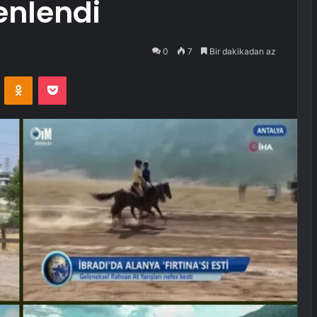
enlendi
0
7
Bir dakikadan az
VKontakte
Odnoklassniki
Pocket