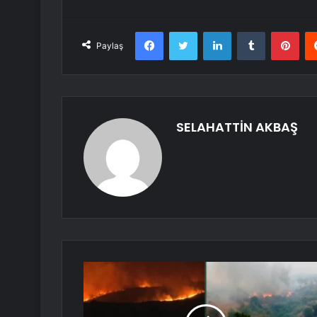
Facebook
Twitter
LinkedIn
Tumblr
Pint
Paylaş
SELAHATTİN AKBAŞ