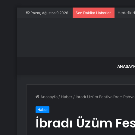
Hedefleri
Pazar, Ağustos 9 2026
Son Dakika Haberleri
ANASAY
Anasayfa
/
Haber
/
İbradı Üzüm Festivali’nde Rahva
Haber
İbradı Üzüm Fes