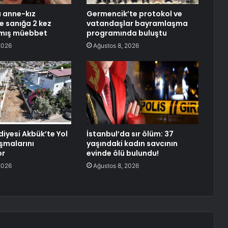
 anne-kız
Germencik’te protokol ve
e sanığa 2 kez
vatandaşlar bayramlaşma
ılmış müebbet
programında buluştu
2026
Ağustos 8, 2026
diyesi Akbük’te Yol
İstanbul’da sır ölüm: 37
şmalarını
yaşındaki kadın savcının
or
evinde ölü bulundu!
2026
Ağustos 8, 2026