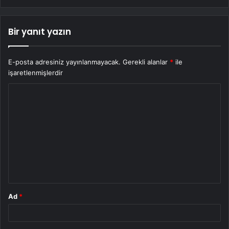
Bir yanıt yazın
E-posta adresiniz yayınlanmayacak.
Gerekli alanlar
*
ile
işaretlenmişlerdir
Y
o
r
u
m
*
Ad
*