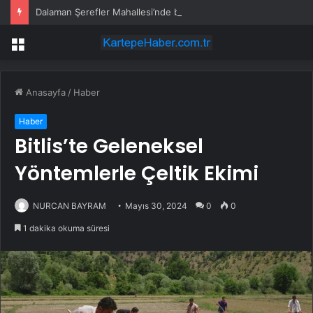
Dalaman Şerefler Mahallesi’nde basınç sorunu giderildi
Menü
Anasayfa
/
Haber
Haber
Bitlis’te Geleneksel
Yöntemlerle Çeltik Ekimi
NURCAN BAYRAM
Mayıs 30, 2024
0
0
1 dakika okuma süresi