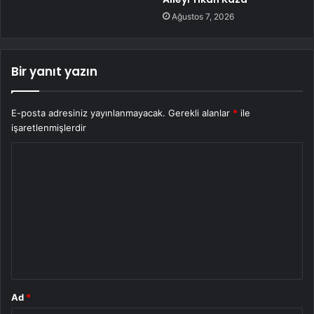
Ağustos 7, 2026
Bir yanıt yazın
E-posta adresiniz yayınlanmayacak.
Gerekli alanlar
*
ile
işaretlenmişlerdir
Y
o
r
u
m
*
Ad
*