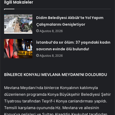
İlgili Makaleler
Didim Belediyesi Akbük’te Yol Yapım
Çalışmalarını Genişletiyor
Ağustos 8, 2026
İstanbul’da sır ölüm: 37 yaşındaki kadın
savcının evinde ölü bulundu!
Ağustos 8, 2026
BİNLERCE KONYALI MEVLANA MEYDANI’NI DOLDURDU
Mevlana Meydanı’nda binlerce Konyalının katılımıyla
düzenlenen programda Konya Büyükşehir Belediyesi Şehir
Tiyatrosu tarafından Teşrif-i Konya canlandırması yapıldı.
Temsili karşılama oyununda Hz. Mevlana ve ailesinin
Konya’ya gelişleri ve Sultan Alaaddin Keykubat tarafından