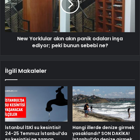
New Yorklular akın akın panik odaları inşa
ediyor; peki bunun sebebi ne?
İlgili Makaleler
İstanbul İSKİ su kesintisi!
Hangi illerde denize girmek
24-25 Temmuz İstanbul’da
yasaklandı? SON DAKİKA!
su kesintisi ne zaman
İstanbul’da denize girmek