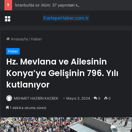
İstanbul’da sır ölüm: 37 yaşındaki kadın savcının evinde ölü bulundu!
Menü
Anasayfa
/
Haber
Haber
Hz. Mevlana ve Ailesinin
Konya’ya Gelişinin 796. Yılı
kutlanıyor
MEHMET HAZBİN KAZBEK
Mayıs 3, 2024
0
0
1 dakika okuma süresi