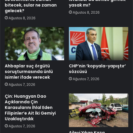
bitecek, sular ne zaman
yasak mı?
gelecek?
Ağustos 8, 2026
Ağustos 8, 2026
Ahbaplar suç örgütü
CHP’nin ‘kopyala-yapıştır’
soruşturmasında ünlü
sözcüsü
isimler ifade verecek
Ağustos 7, 2026
Ağustos 7, 2026
Çin: Huangyan Dao
Açıklarında Çin
Karasularını İhlal Eden
Filipinler’e Ait İki Gemiyi
Uzaklaştırdık
Ağustos 7, 2026
Aileyi Yıkan Kaza