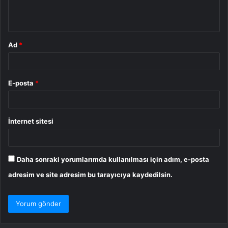
m
*
Ad
*
E-posta
*
İnternet sitesi
Daha sonraki yorumlarımda kullanılması için adım, e-posta
adresim ve site adresim bu tarayıcıya kaydedilsin.