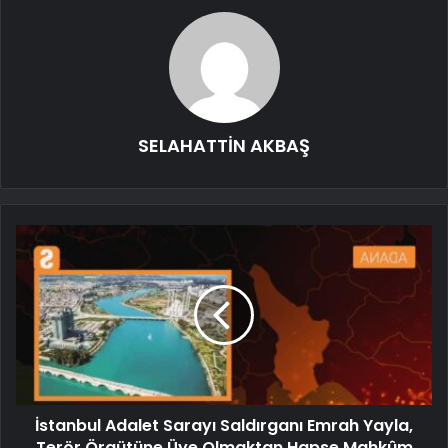
SELAHATTİN AKBAŞ
İstanbul Adalet Sarayı Saldırganı Emrah Yayla,
Terör Örgütüne Üye Olmaktan Hapse Mahkûm