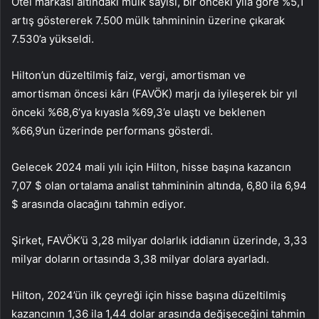
Otel markası altındaki mülk sayısı, bir önceki yıla göre %5,1
artış göstererek 7.500 mülk tahmininin üzerine çıkarak
7.530’a yükseldi.
Hilton’un düzeltilmiş faiz, vergi, amortisman ve
amortisman öncesi kârı (FAVÖK) marjı da iyileşerek bir yıl
önceki %68,6’ya kıyasla %69,3’e ulaştı ve beklenen
%66,9’un üzerinde performans gösterdi.
Gelecek 2024 mali yılı için Hilton, hisse başına kazancın
7,07 $ olan ortalama analist tahmininin altında, 6,80 ila 6,94
$ arasında olacağını tahmin ediyor.
Şirket, FAVÖK’ü 3,28 milyar dolarlık iddianın üzerinde, 3,33
milyar doların ortasında 3,38 milyar dolara ayarladı.
Hilton, 2024’ün ilk çeyreği için hisse başına düzeltilmiş
kazancının 1,36 ila 1,44 dolar arasında değişeceğini tahmin