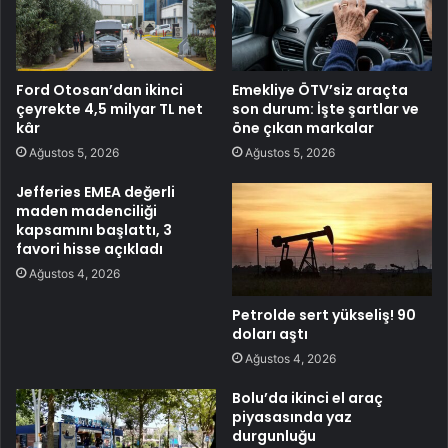
Ford Otosan’dan ikinci
Emekliye ÖTV’siz araçta
çeyrekte 4,5 milyar TL net
son durum: İşte şartlar ve
kâr
öne çıkan markalar
Ağustos 5, 2026
Ağustos 5, 2026
Jefferies EMEA değerli
maden madenciliği
kapsamını başlattı, 3
favori hisse açıkladı
Ağustos 4, 2026
Petrolde sert yükseliş! 90
doları aştı
Ağustos 4, 2026
Bolu’da ikinci el araç
piyasasında yaz
durgunluğu