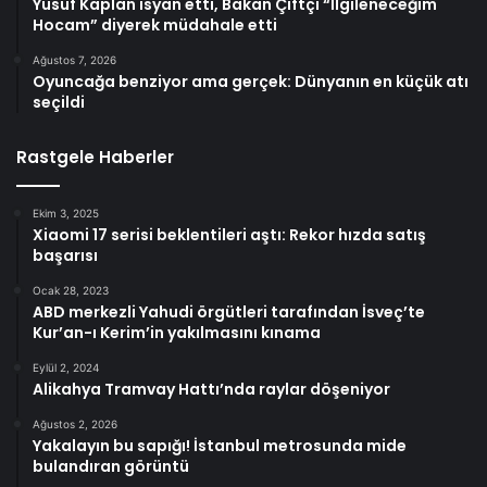
Yusuf Kaplan isyan etti, Bakan Çiftçi “İlgileneceğim
Hocam” diyerek müdahale etti
Ağustos 7, 2026
Oyuncağa benziyor ama gerçek: Dünyanın en küçük atı
seçildi
Rastgele Haberler
Ekim 3, 2025
Xiaomi 17 serisi beklentileri aştı: Rekor hızda satış
başarısı
Ocak 28, 2023
ABD merkezli Yahudi örgütleri tarafından İsveç’te
Kur’an-ı Kerim’in yakılmasını kınama
Eylül 2, 2024
Alikahya Tramvay Hattı’nda raylar döşeniyor
Ağustos 2, 2026
Yakalayın bu sapığı! İstanbul metrosunda mide
bulandıran görüntü