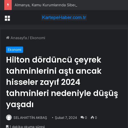
Almanya, Kamu Kurumlarında Siber Güvenlik Önlemlerini Sıkılaştırıyor
Menü
Anasayfa
/
Ekonomi
Ekonomi
Hilton dördüncü çeyrek
tahminlerini aştı ancak
hisseler zayıf 2024
tahminleri nedeniyle düşüş
yaşadı
SELAHATTİN AKBAŞ
Şubat 7, 2024
0
0
1 dakika okuma süresi