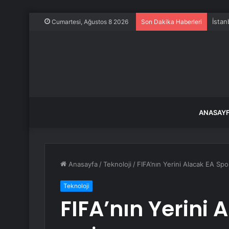
İstan
Cumartesi, Ağustos 8 2026
Son Dakika Haberleri
ANASAY
Anasayfa
/
Teknoloji
/
FIFA’nın Yerini Alacak EA Sp
Teknoloji
FIFA’nın Yerini 