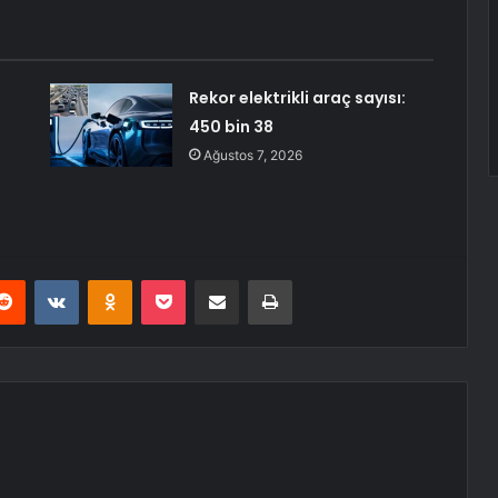
Rekor elektrikli araç sayısı:
450 bin 38
Ağustos 7, 2026
erest
Reddit
VKontakte
Odnoklassniki
Pocket
E-Posta ile paylaş
Yazdır