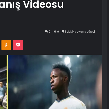
nanış Videosu
0
9
1 dakika okuma süresi
VKontakte
Odnoklassniki
Pocket