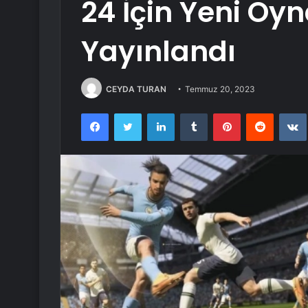
24 İçin Yeni Oy
Yayınlandı
CEYDA TURAN
Temmuz 20, 2023
Facebook
Twitter
LinkedIn
Tumblr
Pinterest
Reddit