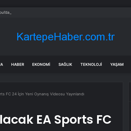
bul’da sır ölüm: 37 yaşındaki kadın savcının evinde ölü bulundu!
FA
HABER
EKONOMI
SAĞLIK
TEKNOLOJI
YAŞAM
orts FC 24 İçin Yeni Oynanış Videosu Yayınlandı
Alacak EA Sports FC