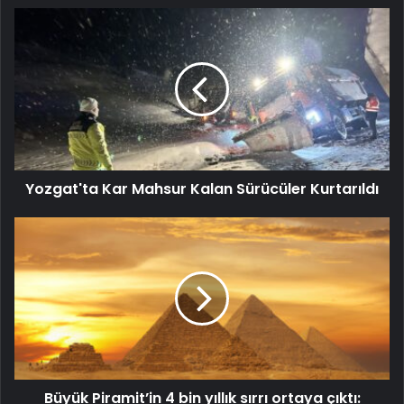
Yozgat'ta Kar Mahsur Kalan Sürücüler Kurtarıldı
Büyük Piramit’in 4 bin yıllık sırrı ortaya çıktı: