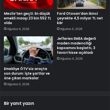
Meclis’ten geçti: En düşük
Ford Otosan’dan ikinci
emekli maaşı 23 bin 552 TL
çeyrekte 4,5 milyar TL net
oldu
kâr
Ağustos 6, 2026
Ağustos 5, 2026
Jefferies EMEA değerli
maden madenciliği
kapsamını başlattı, 3
favori hisse açıkladı
Ağustos 4, 2026
Emekliye ÖTV’siz araçta
son durum: İşte şartlar ve
öne çıkan markalar
Ağustos 5, 2026
Bir yanıt yazın