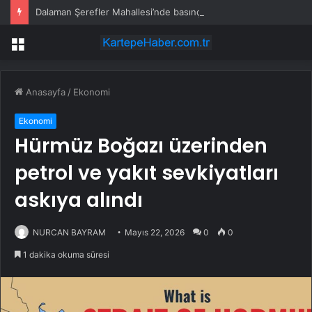
Dalaman Şerefler Mahallesi’nde basınç sorunu giderildi
Menü
Anasayfa
/
Ekonomi
Ekonomi
Hürmüz Boğazı üzerinden
petrol ve yakıt sevkiyatları
askıya alındı
NURCAN BAYRAM
Mayıs 22, 2026
0
0
1 dakika okuma süresi