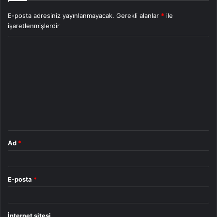
E-posta adresiniz yayınlanmayacak.
Gerekli alanlar
*
ile
işaretlenmişlerdir
Y
o
r
u
m
*
Ad
*
E-posta
*
İnternet sitesi