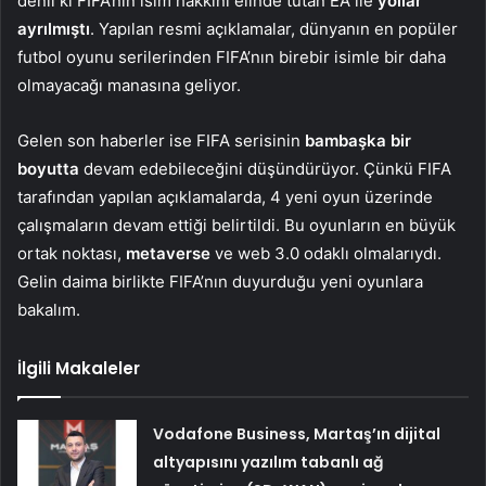
denli ki FIFA’nın isim hakkını elinde tutan EA ile
yollar
ayrılmıştı
. Yapılan resmi açıklamalar, dünyanın en popüler
futbol oyunu serilerinden FIFA’nın birebir isimle bir daha
olmayacağı manasına geliyor.
Gelen son haberler ise FIFA serisinin
bambaşka bir
boyutta
devam edebileceğini düşündürüyor. Çünkü FIFA
tarafından yapılan açıklamalarda, 4 yeni oyun üzerinde
çalışmaların devam ettiği belirtildi. Bu oyunların en büyük
ortak noktası,
metaverse
ve web 3.0 odaklı olmalarıydı.
Gelin daima birlikte FIFA’nın duyurduğu yeni oyunlara
bakalım.
İlgili Makaleler
Vodafone Business, Martaş’ın dijital
altyapısını yazılım tabanlı ağ