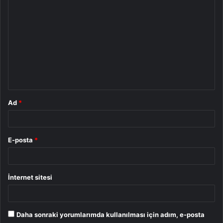
o
r
u
m
*
Ad
*
E-posta
*
İnternet sitesi
Daha sonraki yorumlarımda kullanılması için adım, e-posta