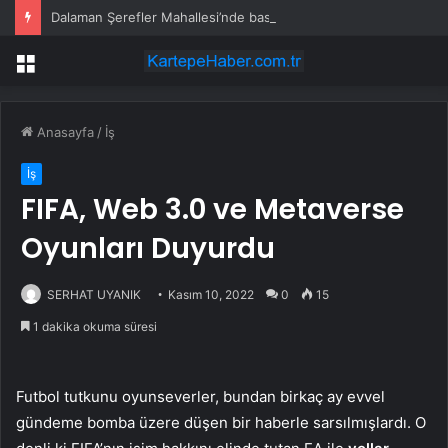
Dalaman Şerefler Mahallesi’nde basınç sorunu giderildi
Menü
Anasayfa
/
İş
İş
FIFA, Web 3.0 ve Metaverse
Oyunları Duyurdu
SERHAT UYANIK
Kasım 10, 2022
0
15
1 dakika okuma süresi
Futbol tutkunu oyunseverler, bundan birkaç ay evvel
gündeme bomba üzere düşen bir haberle sarsılmışlardı. O