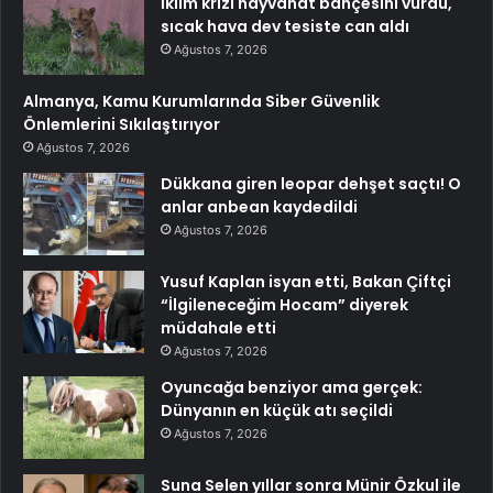
İklim krizi hayvanat bahçesini vurdu,
sıcak hava dev tesiste can aldı
Ağustos 7, 2026
Almanya, Kamu Kurumlarında Siber Güvenlik
Önlemlerini Sıkılaştırıyor
Ağustos 7, 2026
Dükkana giren leopar dehşet saçtı! O
anlar anbean kaydedildi
Ağustos 7, 2026
Yusuf Kaplan isyan etti, Bakan Çiftçi
“İlgileneceğim Hocam” diyerek
müdahale etti
Ağustos 7, 2026
Oyuncağa benziyor ama gerçek:
Dünyanın en küçük atı seçildi
Ağustos 7, 2026
Suna Selen yıllar sonra Münir Özkul ile