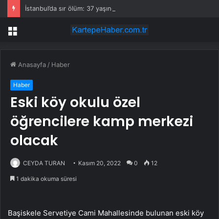
İstanbul’da sır ölüm: 37 yaşındaki kadın savcının evinde ölü bulundu!
Menü
Anasayfa
/
Haber
Haber
Eski köy okulu özel
öğrencilere kamp merkezi
olacak
CEYDA TURAN
Kasım 20, 2022
0
12
1 dakika okuma süresi
Başiskele Servetiye Cami Mahallesinde bulunan eski köy