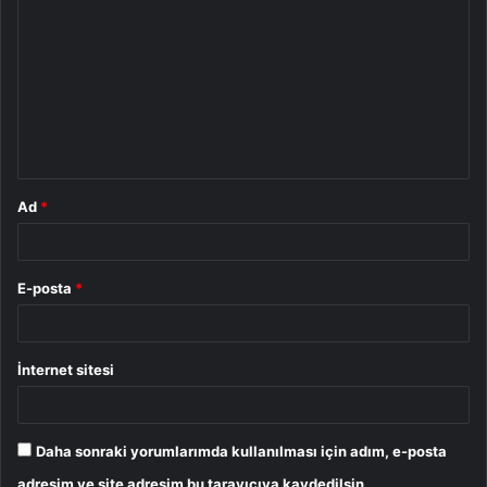
o
r
u
m
*
Ad
*
E-posta
*
İnternet sitesi
Daha sonraki yorumlarımda kullanılması için adım, e-posta
adresim ve site adresim bu tarayıcıya kaydedilsin.