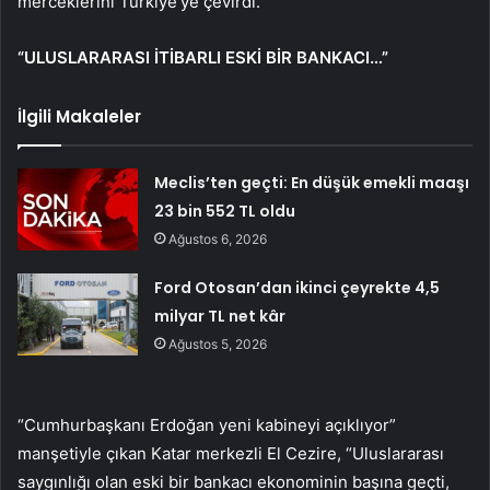
merceklerini Türkiye’ye çevirdi.
“ULUSLARARASI İTİBARLI ESKİ BİR BANKACI…”
İlgili Makaleler
Meclis’ten geçti: En düşük emekli maaşı
23 bin 552 TL oldu
Ağustos 6, 2026
Ford Otosan’dan ikinci çeyrekte 4,5
milyar TL net kâr
Ağustos 5, 2026
“Cumhurbaşkanı Erdoğan yeni kabineyi açıklıyor”
manşetiyle çıkan Katar merkezli El Cezire, “Uluslararası
saygınlığı olan eski bir bankacı ekonominin başına geçti,