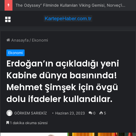
The Odyssey” Filminde Kullanılan Viking Gemisi, Norveç’in Başkenti Oslo’da Ziyarete Açıldı
Menü
Anasayfa
/
Ekonomi
Ekonomi
Erdoğan’ın açıkladığı yeni
Kabine dünya basınında!
Mehmet Şimşek için övgü
dolu ifadeler kullandılar.
GÖRKEM SARIEKİZ
Haziran 23, 2023
0
5
1 dakika okuma süresi