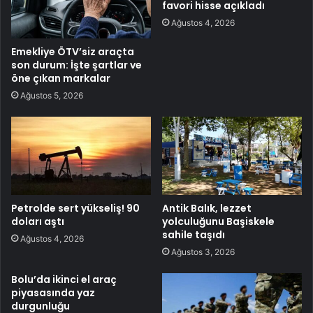
favori hisse açıkladı
Ağustos 4, 2026
Emekliye ÖTV’siz araçta
son durum: İşte şartlar ve
öne çıkan markalar
Ağustos 5, 2026
Petrolde sert yükseliş! 90
Antik Balık, lezzet
doları aştı
yolculuğunu Başiskele
sahile taşıdı
Ağustos 4, 2026
Ağustos 3, 2026
Bolu’da ikinci el araç
piyasasında yaz
durgunluğu