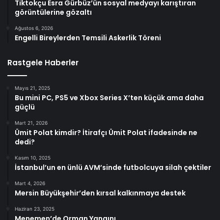
Tiktokçu Esra Gürbüz’ün sosyal medyayı karıştıran
görüntülerine gözaltı
Ağustos 6, 2026
Engelli Bireylerden Temsili Askerlik Töreni
Rastgele Haberler
Mayıs 21, 2025
Bu mini PC, PS5 ve Xbox Series X’ten küçük ama daha
güçlü
Mart 21, 2026
Ümit Polat kimdir? İtirafçı Ümit Polat ifadesinde ne
dedi?
Kasım 10, 2025
İstanbul’un en ünlü AVM’sinde futbolcuya silah çektiler
Mart 4, 2026
Mersin Büyükşehir’den kırsal kalkınmaya destek
Haziran 23, 2025
Menemen’de Orman Yangını