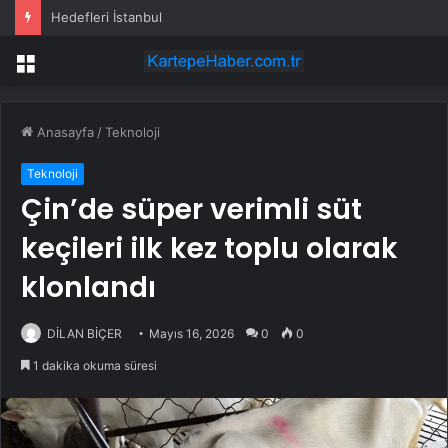
Hedefleri İstanbul
Menü
Anasayfa
/
Teknoloji
Teknoloji
Çin’de süper verimli süt
keçileri ilk kez toplu olarak
klonlandı
DİLAN BİÇER
Mayıs 16, 2026
0
0
1 dakika okuma süresi