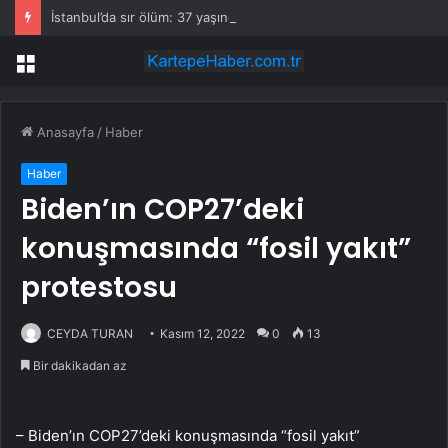
İstanbul’da sır ölüm: 37 yaşındaki kadın savcının evinde ölü bulundu!
Menü
Anasayfa
/
Haber
Haber
Biden’ın COP27’deki
konuşmasında “fosil yakıt”
protestosu
CEYDA TURAN
Kasım 12, 2022
0
13
Bir dakikadan az
– Biden’ın COP27’deki konuşmasında “fosil yakıt”