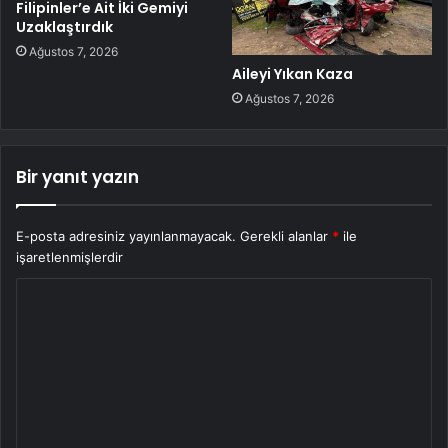
Filipinler’e Ait İki Gemiyi
Uzaklaştırdık
Ağustos 7, 2026
Aileyi Yıkan Kaza
Ağustos 7, 2026
Bir yanıt yazın
E-posta adresiniz yayınlanmayacak.
Gerekli alanlar
*
ile
işaretlenmişlerdir
Y
o
r
u
m
*