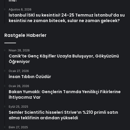
Ağustos 8, 2026
İstanbul İSKİ su kesintisi! 24-25 Temmuz İstanbul’da su
kesintisi ne zaman bitecek, sular ne zaman gelecek?
Rastgele Haberler
Nisan 28, 2026
Canik’te Genç Kâşifler Uzayla Buluşuyor, Gökyüzünü
Öğreniyor
Ocak 27, 2026
İnsan Tıbbın Özüdür
Ocak 26, 2026
Bakan Yumaklı: Gençlerin Tarımda Yenilikçi Fikirlerine
İhtiyacımız Var
Eylül 25, 2025
Semler Scientific hisseleri Strive’ın %210 primli satın
alma teklifinin ardından yükseldi
Ekim 27, 2025