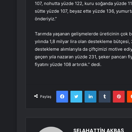
107, nohutta yüzde 122, kuru soğanda yüzde 114
sütte yüzde 107, beyaz ette yüzde 136, yumurt
önderiyiz.”
Tarımda yaşanan gelişmelerde üreticinin çok 
yılında 1,8 milyar lira olan destekleme bütçesi,
destekleme alımlarıyla da çiftçimizi motive ediy
geçen yıla nazaran yüzde 231, şeker pancarı fi
fiyatını yüzde 108 artırdık.” dedi.
Facebook
Twitter
LinkedIn
Tumblr
Pint
Paylaş
SELAHATTİN AKBAŞ