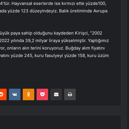
’tür. Hayvansal eserlerde ise kırmızı ette yüzde100,
ada yüzde 123 düzeyindeyiz. Balık üretiminde Avrupa
büyük paya sahip olduğunu kaydeden Kirişci, “2002
 2022 yılında 39,2 milyar liraya yükselmiştir. Yaptığımız
or, onların alın terini koruyoruz. Buğday alım fiyatını
yatını yüzde 245, kuru fasulyeyi yüzde 158, kuru üzüm
erest
Reddit
VKontakte
Odnoklassniki
Pocket
E-Posta ile paylaş
Yazdır