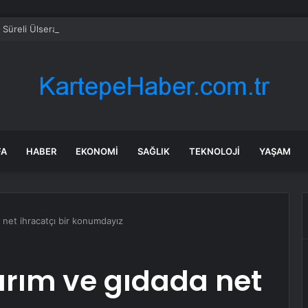
Süreli Ülseratif Kolitte Kolon Kanseri Riski Artıyor mu?
FA
HABER
EKONOMI
SAĞLIK
TEKNOLOJI
YAŞAM
a net ihracatçı bir konumdayız
Tarım ve gıdada net