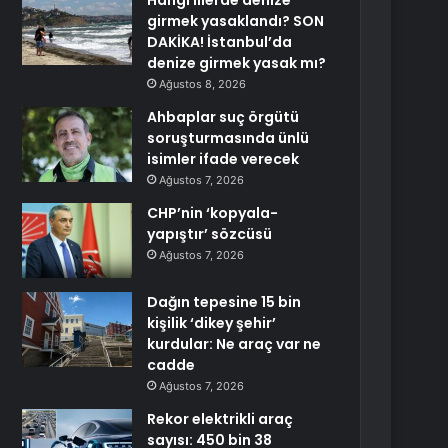
Hangi illerde denize
girmek yasaklandı? SON
DAKİKA! İstanbul’da
denize girmek yasak mı?
Ağustos 8, 2026
Ahbaplar suç örgütü
soruşturmasında ünlü
isimler ifade verecek
Ağustos 7, 2026
CHP’nin ‘kopyala-
yapıştır’ sözcüsü
Ağustos 7, 2026
Dağın tepesine 15 bin
kişilik ‘dikey şehir’
kurdular: Ne araç var ne
cadde
Ağustos 7, 2026
Rekor elektrikli araç
sayısı: 450 bin 38