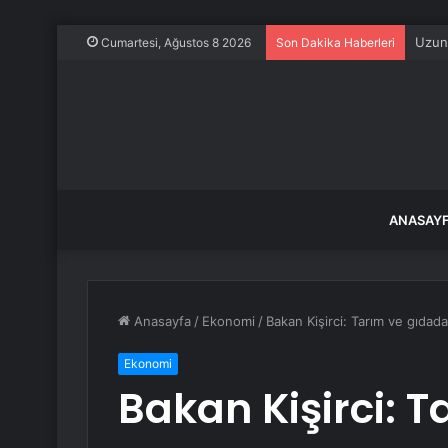
Uzun 
Cumartesi, Ağustos 8 2026
Son Dakika Haberleri
ANASAY
Anasayfa
/
Ekonomi
/
Bakan Kişirci: Tarım ve gıdad
Ekonomi
Bakan Kişirci: 