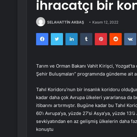
ihracatçı bir k
SELAHATTİN AKBAŞ
Kasım 12, 2022
Facebook
Twitter
LinkedIn
Tumblr
Pinterest
Reddit
Tarım ve Orman Bakanı Vahit Kirişci, Yozgat’ta
Şehir Buluşmaları” programında gündeme ait a
Tahıl Koridoru’nun bir insanlık koridoru olduğu
kadar daha çok Avrupa ülkeleri yararlansa da 
itibarını artırmıştır. Bugüne kadar bu Tahıl Ko
60’ı Avrupa’ya, yüzde 27’si Asya’ya, yüzde 13’ü A
sevkiyatından en az gelişmiş ülkelerin daha faz
konuştu