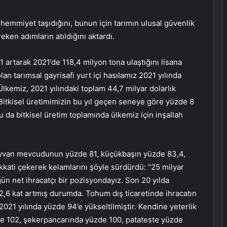
k ehemmiyet taşıdığını, bunun için tarımın ulusal güvenlik
eken adımların atıldığını aktardı.
 artarak 2021’de 118,4 milyon tona ulaştığını lisana
olan tarımsal gayrisafi yurt içi hasılamız 2021 yılında
Ülkemiz, 2021 yılındaki toplam 44,7 milyar dolarlık
. Bitkisel üretimimizin bu yıl geçen seneye göre yüzde 8
 da bitkisel üretim toplamında ülkemiz için inşallah
hayvan mevcudunun yüzde 81, küçükbaşın yüzde 83,4,
ikkati çekerek kelamlarını şöyle sürdürdü: “25 milyar
gün net ihracatçı bir pozisyondayız. Son 20 yılda
2,6 kat artmış durumda. Tohum dış ticaretinde ihracatın
2021 yılında yüzde 94’e yükseltilmiştir. Kendine yeterlik
zde 102, şekerpancarında yüzde 100, patateste yüzde