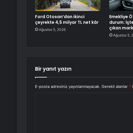
Ford Otosan’dan ikinci
Emekliye Ö
çeyrekte 4,5 milyar TL net kâr
durum: İşte
çıkan mark
Ağustos 5, 2026
Ağustos 5, 
Bir yanıt yazın
E-posta adresiniz yayınlanmayacak.
Gerekli alanlar
*
i
Y
o
r
u
m