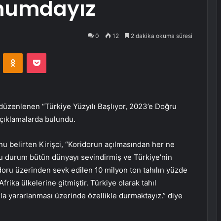
onumdayız
0
12
2 dakika okuma süresi
VKontakte
Odnoklassniki
Pocket
 düzenlenen “Türkiye Yüzyılı Başlıyor, 2023’e Doğru
çıklamalarda bulundu.
nu belirten Kirişci, “Koridorun açılmasından her ne
bu durum bütün dünyayı sevindirmiş ve Türkiye’nin
ridoru üzerinden sevk edilen 10 milyon ton tahılın yüzde
frika ülkelerine gitmiştir. Türkiye olarak tahıl
la yararlanması üzerinde özellikle durmaktayız.” diye