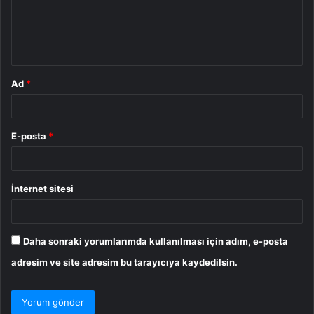
u
m
*
Ad
*
E-posta
*
İnternet sitesi
Daha sonraki yorumlarımda kullanılması için adım, e-posta
adresim ve site adresim bu tarayıcıya kaydedilsin.