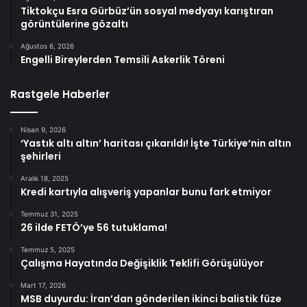
Tiktokçu Esra Gürbüz’ün sosyal medyayı karıştıran
görüntülerine gözaltı
Ağustos 6, 2026
Engelli Bireylerden Temsili Askerlik Töreni
Rastgele Haberler
Nisan 9, 2026
‘Yastık altı altın’ haritası çıkarıldı! İşte Türkiye’nin altın
şehirleri
Aralık 18, 2025
Kredi kartıyla alışveriş yapanlar bunu fark etmiyor
Temmuz 31, 2025
26 ilde FETÖ’ye 56 tutuklama!
Temmuz 5, 2025
Çalışma Hayatında Değişiklik Teklifi Görüşülüyor
Mart 17, 2026
MSB duyurdu: İran’dan gönderilen ikinci balistik füze