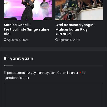
Manisa Gençlik
Otel odasında yangın!
Festivali’nde Simge sahne
Mahsur kalan 9 kişi
aldı
kurtarıldı
Ağustos 5, 2026
Ağustos 5, 2026
Bir yanıt yazın
E-posta adresiniz yayınlanmayacak.
Gerekli alanlar
*
ile
işaretlenmişlerdir
Y
o
r