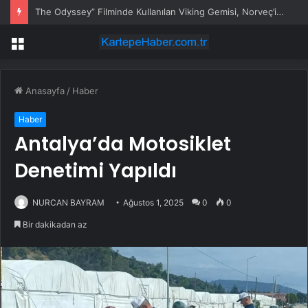
The Odyssey” Filminde Kullanılan Viking Gemisi, Norveç’in Başkenti Oslo’da Ziyarete Açıldı
Menü
Anasayfa
/
Haber
Haber
Antalya’da Motosiklet
Denetimi Yapıldı
NURCAN BAYRAM
Ağustos 1, 2025
0
0
Bir dakikadan az