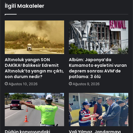
İlgili Makaleler
Altınoluk yangın SON
Albüm: Japonya’da
DAKİKA! Balıkesir Edremit
Kumamoto eyaletini vuran
Altınoluk’ta yangın mı çıktı,
deprem sonrası AVM’de
son durum nedir?
patlama: 3 ölü
Ağustos 10, 2026
Ağustos 9, 2026
Düğün konvoyundaki
Vali Yılmaz, Jandarmayı