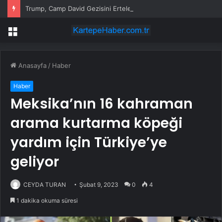
Trump, Camp David Gezisini Erteledi
Menü
Anasayfa
/
Haber
Haber
Meksika’nın 16 kahraman
arama kurtarma köpeği
yardım için Türkiye’ye
geliyor
CEYDA TURAN
Şubat 9, 2023
0
4
1 dakika okuma süresi