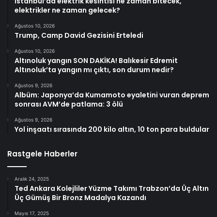
İstanbul’da elektrik kesintisi ne zaman bitecek,
elektrikler ne zaman gelecek?
Ağustos 10, 2026
Trump, Camp David Gezisini Erteledi
Ağustos 10, 2026
Altınoluk yangın SON DAKİKA! Balıkesir Edremit
Altınoluk’ta yangın mı çıktı, son durum nedir?
Ağustos 9, 2026
Albüm: Japonya’da Kumamoto eyaletini vuran deprem
sonrası AVM’de patlama: 3 ölü
Ağustos 9, 2026
Yol inşaatı sırasında 200 kilo altın, 10 ton para buldular
Rastgele Haberler
Aralık 24, 2025
Ted Ankara Kolejliler Yüzme Takımı Trabzon’da Üç Altın
Üç Gümüş Bir Bronz Madalya Kazandı
Mayıs 17, 2025