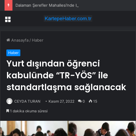
Dalaman Şerefler Mahallesi’nde basınç sorunu giderildi
Menü
Anasayfa
/
Haber
Haber
Yurt dışından öğrenci
kabulünde “TR-YÖS” ile
standartlaşma sağlanacak
CEYDA TURAN
Kasım 27, 2022
0
15
1 dakika okuma süresi