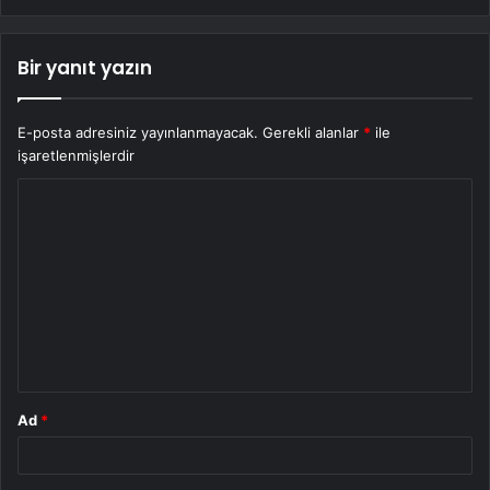
Bir yanıt yazın
E-posta adresiniz yayınlanmayacak.
Gerekli alanlar
*
ile
işaretlenmişlerdir
Y
o
r
u
m
*
Ad
*