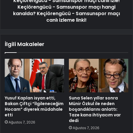
Keçiörengücü - Samsunspor maçı canlı izle!
Keçiörengücü - Samsunspor maçı hangi
kanalda? Keçiörengücü - Samsunspor maçı
canlı izleme linki!
İlgili Makaleler
Yusuf Kaplan isyan etti,
Suna Selen yıllar sonra
Bakan Çiftçi “İlgileneceğim
Münir Özkul ile neden
Hocam” diyerek müdahale
boşandıklarını anlattı:
etti
Taze kana ihtiyacım var
dedi
Ağustos 7, 2026
Ağustos 7, 2026