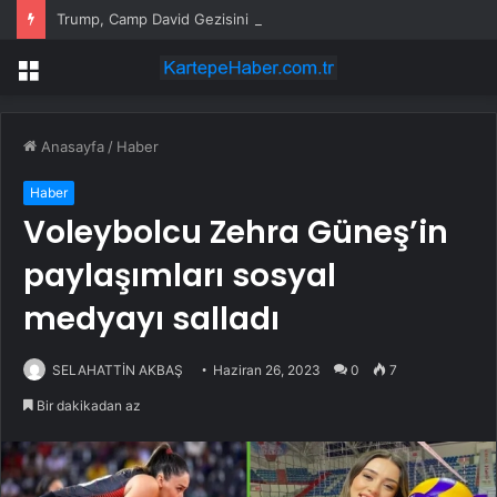
Trump, Camp David Gezisini Erteledi
Menü
Anasayfa
/
Haber
Haber
Voleybolcu Zehra Güneş’in
paylaşımları sosyal
medyayı salladı
SELAHATTİN AKBAŞ
Haziran 26, 2023
0
7
Bir dakikadan az