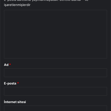
işaretlenmişlerdir
Y
o
r
u
m
*
Ad
*
E-posta
*
İnternet sitesi