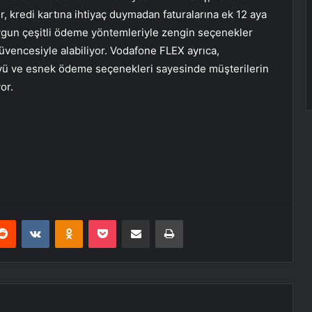
r, kredi kartına ihtiyaç duymadan faturalarına ek 12 aya
gun çeşitli ödeme yöntemleriyle zengin seçenekler
üvencesiyle alabiliyor. Vodafone FLEX ayrıca,
öyü ve esnek ödeme seçenekleri sayesinde müşterilerin
yor.
erest
Reddit
VKontakte
Odnoklassniki
Pocket
E-Posta ile paylaş
Yazdır