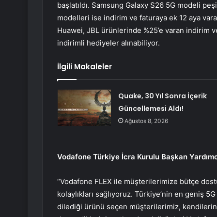
başlatıldı. Samsung Galaxy S26 5G modeli peşin
modelleri ise indirim ve faturaya ek 12 aya vara
Huawei, JBL ürünlerinde %25’e varan indirim ve 
indirimli hediyeler alınabiliyor.
İlgili Makaleler
Quake, 30 Yıl Sonra İçerik
Güncellemesi Aldı!
Ağustos 8, 2026
Vodafone Türkiye İcra Kurulu Başkan Yardımc
“Vodafone FLEX ile müşterilerimize bütçe dostu 
kolaylıkları sağlıyoruz. Türkiye’nin en geniş 
dilediği ürünü seçen müşterilerimiz, kendiler