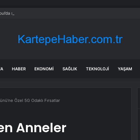
bul’da sır ölüm: 37 yaşındaki kadın savcının evinde ölü bulundu!
FA
HABER
EKONOMI
SAĞLIK
TEKNOLOJI
YAŞAM
nü’ne Özel 5G Odaklı Fırsatlar
en Anneler