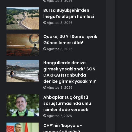
Ağustos 8, 2026
Bursa Büyükşehir’den
İnegöl’e ulaşım hamlesi
Ağustos 8, 2026
Quake, 30 Yıl Sonra İçerik
Güncellemesi Aldı!
Ağustos 8, 2026
Hangi illerde denize
girmek yasaklandı? SON
DAKİKA! İstanbul’da
denize girmek yasak mı?
Ağustos 8, 2026
Ahbaplar suç örgütü
soruşturmasında ünlü
isimler ifade verecek
Ağustos 7, 2026
CHP’nin ‘kopyala-
yapıştır’ sözcüsü