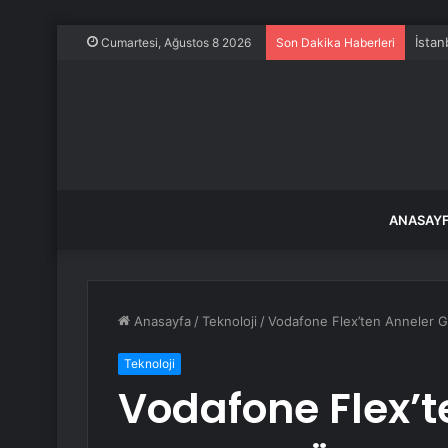
İstan
Cumartesi, Ağustos 8 2026
Son Dakika Haberleri
ANASAY
Anasayfa
/
Teknoloji
/
Vodafone Flex’ten Anneler Gü
Teknoloji
Vodafone Flex’t