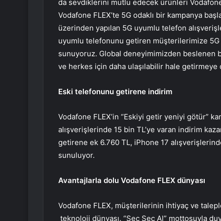
da sevdiklerini mutlu edecek ürünleri Vodafone’
Vodafone FLEX’te 5G odaklı bir kampanya başl
üzerinden yapılan 5G uyumlu telefon alışverişl
uyumlu telefonunu getiren müşterilerimize 5G u
sunuyoruz. Global deneyimimizden beslenen bu 
ve herkes için daha ulaşılabilir hale getirmey
Eski telefonunu getirene indirim
Vodafone FLEX’in “Eskiyi getir yeniyi götür” k
alışverişlerinde 15 bin TL’ye varan indirim kaz
getirene ek 6.760 TL, iPhone 17 alışverişlerinde
sunuluyor.
Avantajlarla dolu Vodafone FLEX dünyası
Vodafone FLEX, müşterilerinin ihtiyaç ve taleple
teknoloji dünyası. “Seç Seç Al” mottosuyla d