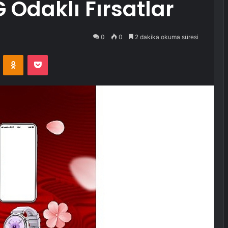
 Odaklı Fırsatlar
0
0
2 dakika okuma süresi
VKontakte
Odnoklassniki
Pocket