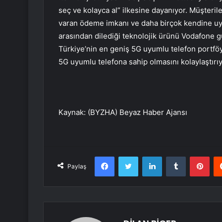
seç ve kolayca al” ilkesine dayanıyor. Müşterile
varan ödeme imkanı ve daha birçok kendine uy
arasından dilediği teknolojik ürünü Vodafone g
Türkiye’nin en geniş 5G uyumlu telefon portf
5G uyumlu telefona sahip olmasını kolaylaştırı
Kaynak: (BYZHA) Beyaz Haber Ajansı
Facebook
Twitter
LinkedIn
Tumblr
Pint
Paylaş