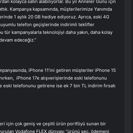
dan kolayca satın alabiliyorlar. Bu yıl Anneler Günü için
attık. Kampanya kapsamında, müşterilerimize Yanımda
erinde 1 aylık 20 GB hediye ediyoruz. Ayrıca, eski 4G
yumlu telefon geçişlerinde indirimli teklifler
tür kampanyalarla teknolojiyi daha yakın, daha kolay
e devam edeceğiz.”
ampanyasında, iPhone 11’ini getiren müşteriler iPhone 15
anırken, iPhone 17e alışverişlerinde eski telefonunu
 eski telefonunu getirene ise ek 7 bin TL indirim fırsatı
ri için çok geniş ve çeşitli ürün portföyü sunan bir
uyurulan Vodafone FLEX dünyası “ürünü seç, ödemeni