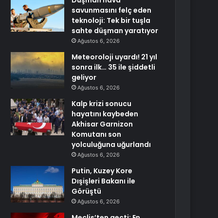
Düşman hava
savunmasını felç eden
teknoloji: Tek bir tuşla
sahte düşman yaratıyor
Ağustos 6, 2026
Meteoroloji uyardı! 21 yıl
sonra ilk… 35 ile şiddetli
geliyor
Ağustos 6, 2026
Kalp krizi sonucu
hayatını kaybeden
Akhisar Garnizon
Komutanı son
yolculuğuna uğurlandı
Ağustos 6, 2026
Putin, Kuzey Kore
Dışişleri Bakanı ile
Görüştü
Ağustos 6, 2026
Meclis’ten geçti: En