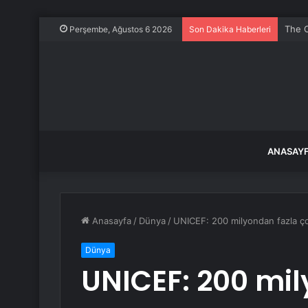
The O
Perşembe, Ağustos 6 2026
Son Dakika Haberleri
ANASAY
Anasayfa
/
Dünya
/
UNICEF: 200 milyondan fazla ç
Dünya
UNICEF: 200 mil