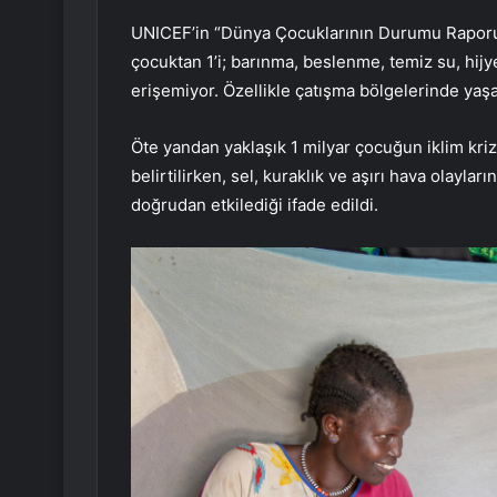
UNICEF’in “Dünya Çocuklarının Durumu Raporu” 
çocuktan 1’i; barınma, beslenme, temiz su, hijy
erişemiyor. Özellikle çatışma bölgelerinde yaşa
Öte yandan yaklaşık 1 milyar çocuğun iklim kriz
belirtilirken, sel, kuraklık ve aşırı hava olaylar
doğrudan etkilediği ifade edildi.