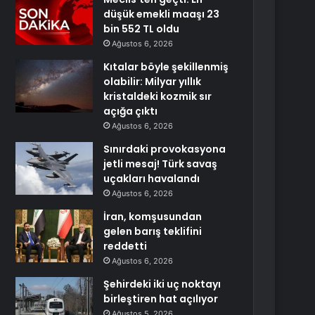
düşük emekli maaşı 23
bin 552 TL oldu
Ağustos 6, 2026
Kıtalar böyle şekillenmiş
olabilir: Milyar yıllık
kristaldeki kozmik sır
açığa çıktı
Ağustos 6, 2026
Sınırdaki provokasyona
jetli mesaj! Türk savaş
uçakları havalandı
Ağustos 6, 2026
İran, komşusundan
gelen barış teklifini
reddetti
Ağustos 6, 2026
Şehirdeki iki uç noktayı
birleştiren hat açılıyor
Ağustos 5, 2026