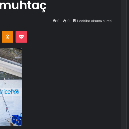
 muhtaç
0
0
1 dakika okuma süresi
VKontakte
Odnoklassniki
Pocket