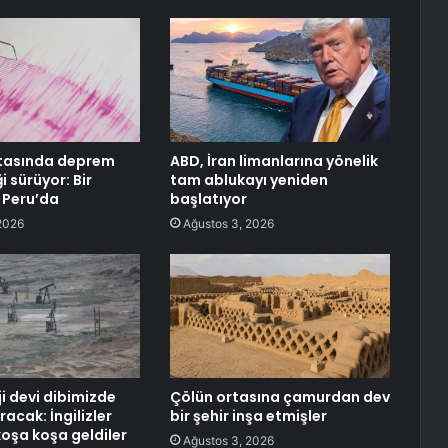
ıtasında deprem
ABD, İran limanlarına yönelik
i sürüyor: Bir
tam ablukayı yeniden
a Peru’da
başlatıyor
2026
Ağustos 3, 2026
ji devi dibimizde
Çölün ortasına çamurdan dev
racak: İngilizler
bir şehir inşa etmişler
koşa koşa geldiler
Ağustos 3, 2026