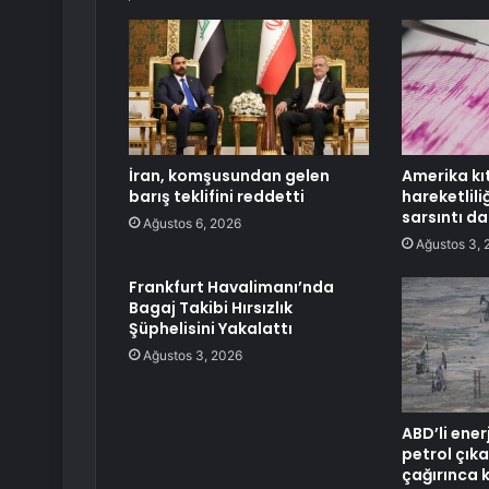
İran, komşusundan gelen
Amerika k
barış teklifini reddetti
hareketliliğ
sarsıntı d
Ağustos 6, 2026
Ağustos 3, 
Frankfurt Havalimanı’nda
Bagaj Takibi Hırsızlık
Şüphelisini Yakalattı
Ağustos 3, 2026
ABD’li ener
petrol çıka
çağırınca 