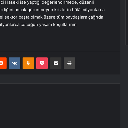
ci Haseki ise yaptığı değerlendirmede, düzenli
ştirdiğini ancak görünmeyen krizlerin hâlâ milyonlarca
özel sektör başta olmak üzere tüm paydaşlara çağrıda
milyonlarca çocuğun yaşam koşullarının
erest
Reddit
VKontakte
Odnoklassniki
Pocket
E-Posta ile paylaş
Yazdır