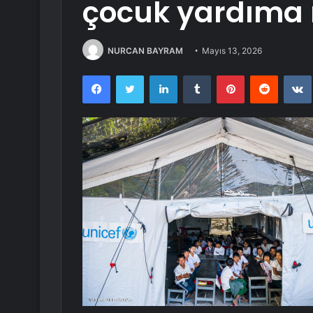
çocuk yardıma
NURCAN BAYRAM
Mayıs 13, 2026
Facebook
Twitter
LinkedIn
Tumblr
Pinterest
Reddit