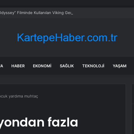
dyssey” Filminde Kullanılan Viking Gemisi, Norveç’in Başkenti Oslo’da Ziy
FA
HABER
EKONOMI
SAĞLIK
TEKNOLOJI
YAŞAM
ocuk yardıma muhtaç
yondan fazla