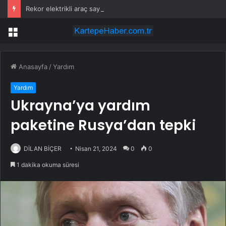
Rekor elektrikli araç sayısı: 450 bin 38
Menü
Anasayfa
/
Yardım
Yardım
Ukrayna’ya yardım
paketine Rusya’dan tepki
DİLAN BİÇER
Nisan 21, 2024
0
0
1 dakika okuma süresi