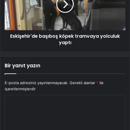
Eskişehir'de başıboş köpek tramvaya yolculuk
yaptı
Bir yanıt yazın
E-posta adresiniz yayınlanmayacak.
Gerekli alanlar
*
ile
işaretlenmişlerdir
Y
o
r
u