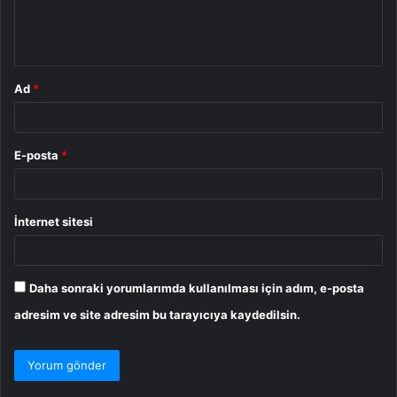
m
*
Ad
*
E-posta
*
İnternet sitesi
Daha sonraki yorumlarımda kullanılması için adım, e-posta
adresim ve site adresim bu tarayıcıya kaydedilsin.