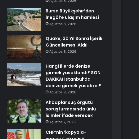
Ağustos 8, 2026
Bursa Büyükşehir’den
İnegöl’e ulaşım hamlesi
Ağustos 8, 2026
Quake, 30 Yıl Sonra İçerik
Güncellemesi Aldı!
Ağustos 8, 2026
Hangi illerde denize
girmek yasaklandı? SON
DAKİKA! İstanbul’da
denize girmek yasak mı?
Ağustos 8, 2026
Ahbaplar suç örgütü
soruşturmasında ünlü
isimler ifade verecek
Ağustos 7, 2026
CHP’nin ‘kopyala-
yapıştır’ sözcüsü