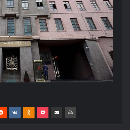
erest
Reddit
VKontakte
Odnoklassniki
Pocket
E-Posta ile paylaş
Yazdır