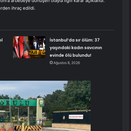
ra arbedeye dönüşen olayla ilgili karar açıklandı.
rden ihraç edildi.
ol
İstanbul’da sır ölüm: 37
yaşındaki kadın savcının
evinde ölü bulundu!
Ağustos 8, 2026