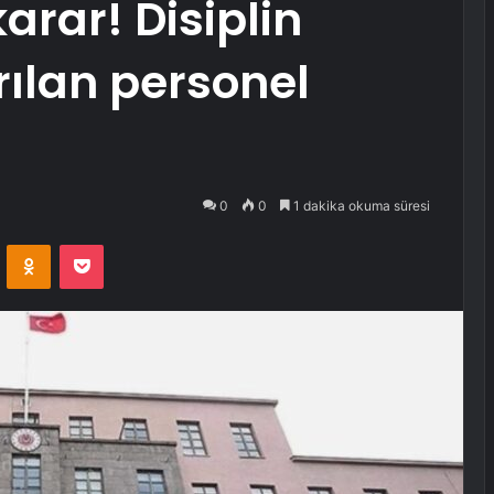
rar! Disiplin
rılan personel
0
0
1 dakika okuma süresi
VKontakte
Odnoklassniki
Pocket