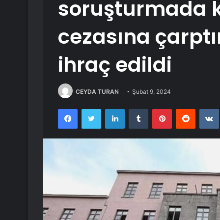
soruşturmada ka
cezasına çarptı
ihraç edildi
CEYDA TURAN
Şubat 9, 2024
Facebook
Twitter
LinkedIn
Tumblr
Pinterest
Reddit