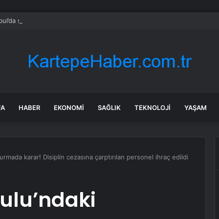
bul’da sır ölüm: 37 yaşındaki kadın savcının evinde ölü bulundu!
FA
HABER
EKONOMI
SAĞLIK
TEKNOLOJI
YAŞAM
rmada karar! Disiplin cezasına çarptırılan personel ihraç edildi
ulu’ndaki