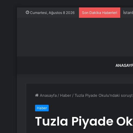
İstan
Cumartesi, Ağustos 8 2026
Son Dakika Haberleri
ANASAY
Anasayfa
/
Haber
/
Tuzla Piyade Okulu’ndaki soruştu
Haber
Tuzla Piyade Ok