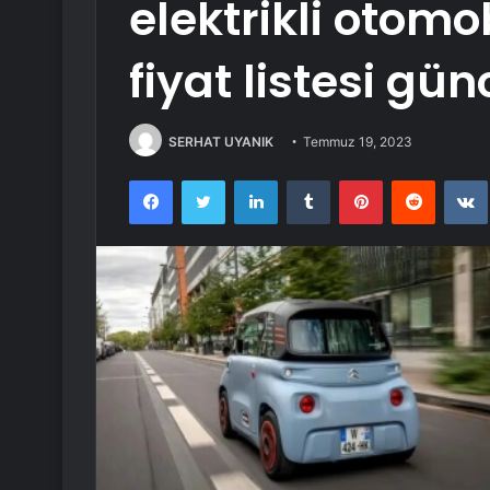
elektrikli otom
fiyat listesi gün
SERHAT UYANIK
Temmuz 19, 2023
Facebook
Twitter
LinkedIn
Tumblr
Pinterest
Reddit