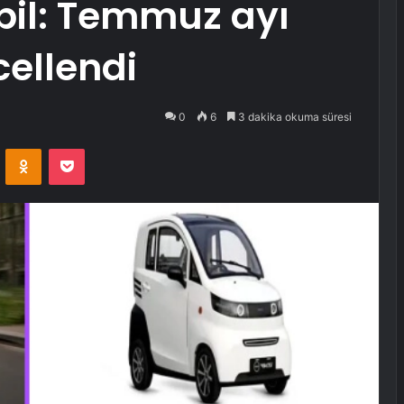
obil: Temmuz ayı
cellendi
0
6
3 dakika okuma süresi
VKontakte
Odnoklassniki
Pocket