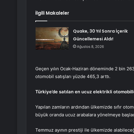
İlgili Makaleler
Quake, 30 Yıl Sonra İçerik
Güncellemesi Aldı!
Ağustos 8, 2026
Geçen yılın Ocak-Haziran döneminde 2 bin 263 ad
otomobil satışları yüzde 465,3 arttı.
Türkiye’de satılan en ucuz elektrikli otomobill
Yapılan zamların ardından ülkemizde sıfır otomo
büyük oranda ucuz arabalara yönelmeye başlad
Temmuz ayının prestiji ile ülkemizde alabileceğin