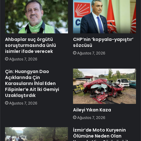
Ahbaplar suç örgütü
CHP’nin ‘kopyala-yapıştır’
soruşturmasında ünlü
sözcüsü
isimler ifade verecek
Ağustos 7, 2026
Ağustos 7, 2026
Çin: Huangyan Dao
Açıklarında Çin
Karasularını İhlal Eden
Filipinler’e Ait İki Gemiyi
Uzaklaştırdık
Ağustos 7, 2026
Aileyi Yıkan Kaza
Ağustos 7, 2026
İzmir’de Moto Kuryenin
Ölümüne Neden Olan