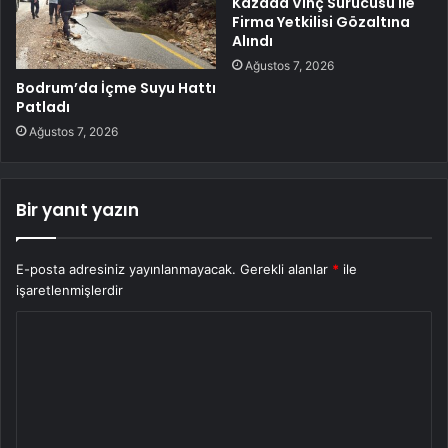
Kazada Vinç Sürücüsü ile
Firma Yetkilisi Gözaltına
Alındı
Ağustos 7, 2026
Bodrum’da İçme Suyu Hattı
Patladı
Ağustos 7, 2026
Bir yanıt yazın
E-posta adresiniz yayınlanmayacak.
Gerekli alanlar
*
ile
işaretlenmişlerdir
Y
o
r
u
m