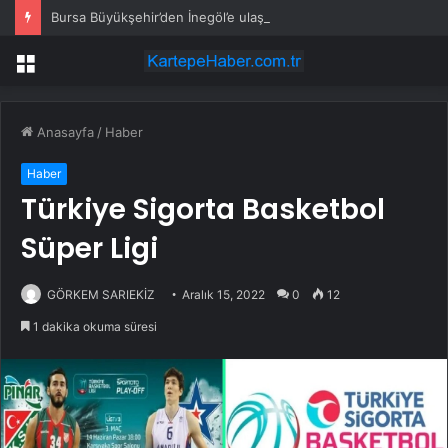
Bursa Büyükşehir’den İnegöl’e ulaşım hamlesi
Menü
Anasayfa
/
Haber
Haber
Türkiye Sigorta Basketbol
Süper Ligi
GÖRKEM SARIEKİZ
Aralık 15, 2022
0
12
1 dakika okuma süresi