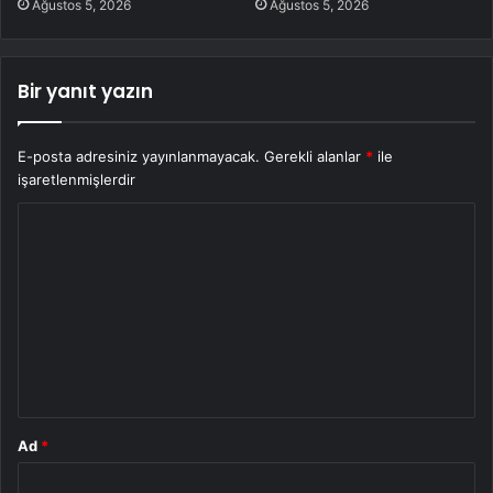
Ağustos 5, 2026
Ağustos 5, 2026
Bir yanıt yazın
E-posta adresiniz yayınlanmayacak.
Gerekli alanlar
*
ile
işaretlenmişlerdir
Y
o
r
u
m
*
Ad
*