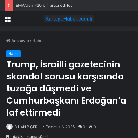
BMW’den 720 bin aracı etkileyen yangın riski geri çağrısı
Menü
Anasayfa
/
Haber
Haber
Trump, İsrailli gazetecinin
skandal sorusu karşısında
tuzağa düşmedi ve
Cumhurbaşkanı Erdoğan’a
laf ettirmedi
DİLAN BİÇER
Temmuz 6, 2026
0
0
1 dakika okuma süresi