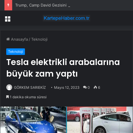
Trump, Camp David Gezisini Erteledi
Menü
Anasayfa
/
Teknoloji
Teknoloji
Tesla elektrikli arabalarına
büyük zam yaptı
GÖRKEM SARIEKİZ
Mayıs 12, 2023
0
6
1 dakika okuma süresi