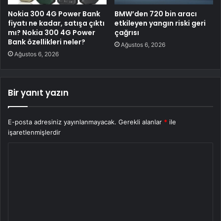
Nokia 300 4G Power Bank
BMW’den 720 bin aracı
fiyatı ne kadar, satışa çıktı
etkileyen yangın riski geri
mı? Nokia 300 4G Power
çağrısı
Bank özellikleri neler?
Ağustos 6, 2026
Ağustos 6, 2026
Bir yanıt yazın
E-posta adresiniz yayınlanmayacak.
Gerekli alanlar
*
ile
işaretlenmişlerdir
Y
o
r
u
m