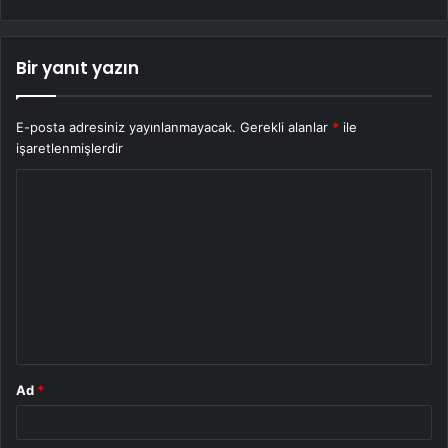
Bir yanıt yazın
E-posta adresiniz yayınlanmayacak.
Gerekli alanlar
*
ile
işaretlenmişlerdir
Y
o
r
u
m
*
Ad
*