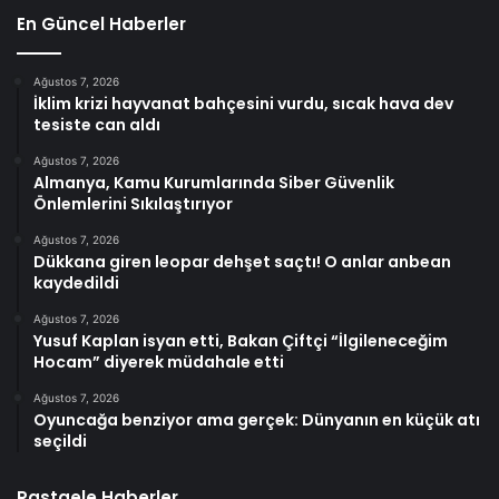
En Güncel Haberler
Ağustos 7, 2026
İklim krizi hayvanat bahçesini vurdu, sıcak hava dev
tesiste can aldı
Ağustos 7, 2026
Almanya, Kamu Kurumlarında Siber Güvenlik
Önlemlerini Sıkılaştırıyor
Ağustos 7, 2026
Dükkana giren leopar dehşet saçtı! O anlar anbean
kaydedildi
Ağustos 7, 2026
Yusuf Kaplan isyan etti, Bakan Çiftçi “İlgileneceğim
Hocam” diyerek müdahale etti
Ağustos 7, 2026
Oyuncağa benziyor ama gerçek: Dünyanın en küçük atı
seçildi
Rastgele Haberler