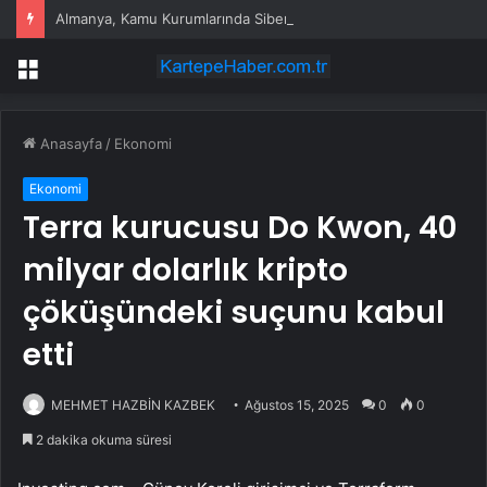
Almanya, Kamu Kurumlarında Siber Güvenlik Önlemlerini Sıkılaştırıyor
Menü
Anasayfa
/
Ekonomi
Ekonomi
Terra kurucusu Do Kwon, 40
milyar dolarlık kripto
çöküşündeki suçunu kabul
etti
MEHMET HAZBİN KAZBEK
Ağustos 15, 2025
0
0
2 dakika okuma süresi