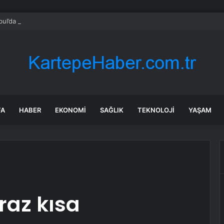
bul’da sır ölüm: 37 yaşındaki kadın savcının evinde ölü bulundu!
FA
HABER
EKONOMI
SAĞLIK
TEKNOLOJI
YAŞAM
raz kısa