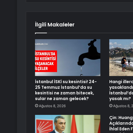
İlgili Makaleler
İstanbul İSKİ su kesintisi! 24-
Hangi ille
25 Temmuz İstanbul’da su
yasaklandı
kesintisi ne zaman bitecek,
İstanbul’d
sular ne zaman gelecek?
yasak mı?
Ağustos 8, 2026
Ağustos 8, 
Çin: Huan
Açıklarında
İhlal Eden Fi