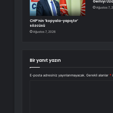
Gemiyi Uza
Ağustos 7, 
CHP’nin ‘kopyala-yapıştır’
sözcüsü
Ağustos 7, 2026
Bir yanıt yazın
E-posta adresiniz yayınlanmayacak.
Gerekli alanlar
*
i
Y
o
r
u