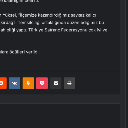
katıldığını belirtti.
Yüksel, “İlçemize kazandırdığımız sayısız kalıcı
irdağ İl Temsilciliği ortaklığında düzenlediğimiz bu
hipliği yaptı. Türkiye Satranç Federasyonu çok iyi ve
ra ödülleri verildi.
erest
Reddit
VKontakte
Odnoklassniki
Pocket
E-Posta ile paylaş
Yazdır