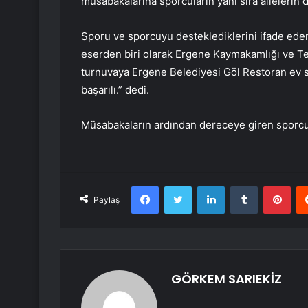
müsabakalarına sporcuların yanı sıra ailelerin de 
Sporu ve sporcuyu desteklediklerini ifade eden 
eserden biri olarak Ergene Kaymakamlığı ve Tek
turnuvaya Ergene Belediyesi Göl Restoran ev sa
başarılı.” dedi.
Müsabakaların ardından dereceye giren sporcula
Facebook
Twitter
LinkedIn
Tumblr
Pint
Paylaş
GÖRKEM SARIEKİZ