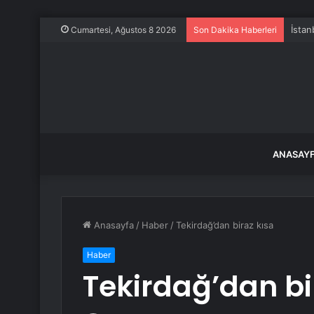
İstan
Cumartesi, Ağustos 8 2026
Son Dakika Haberleri
ANASAY
Anasayfa
/
Haber
/
Tekirdağ’dan biraz kısa
Haber
Tekirdağ’dan bi