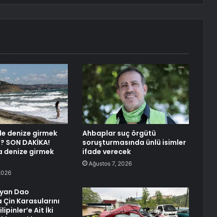
rde denize girmek
Ahbaplar suç örgütü
? SON DAKİKA!
soruşturmasında ünlü isimler
a denize girmek
ifade verecek
Ağustos 7, 2026
2026
gyan Dao
 Çin Karasularını
lipinler’e Ait İki