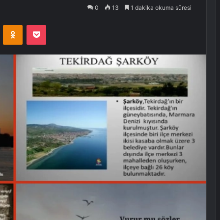
0
13
1 dakika okuma süresi
VKontakte
Odnoklassniki
Pocket