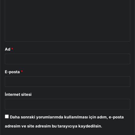
r
u
m
*
Ad
*
E-posta
*
İnternet sitesi
Daha sonraki yorumlarımda kullanılması için adım, e-posta
adresim ve site adresim bu tarayıcıya kaydedilsin.