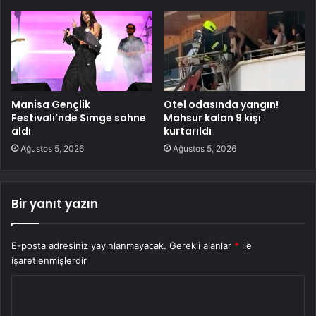
Manisa Gençlik
Otel odasında yangın!
Festivali’nde Simge sahne
Mahsur kalan 9 kişi
aldı
kurtarıldı
Ağustos 5, 2026
Ağustos 5, 2026
Bir yanıt yazın
E-posta adresiniz yayınlanmayacak.
Gerekli alanlar
*
ile
işaretlenmişlerdir
Y
o