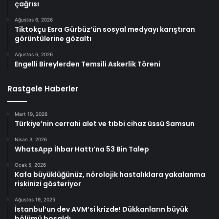
çağrısı
Ağustos 6, 2026
Tiktokçu Esra Gürbüz’ün sosyal medyayı karıştıran
görüntülerine gözaltı
Ağustos 6, 2026
Engelli Bireylerden Temsili Askerlik Töreni
Rastgele Haberler
Mart 19, 2026
Türkiye’nin cerrahi alet ve tıbbi cihaz üssü Samsun
Nisan 3, 2026
WhatsApp İhbar Hattı’na 53 Bin Talep
Ocak 5, 2026
Kafa büyüklüğünüz, nörolojik hastalıklara yakalanma
riskinizi gösteriyor
Ağustos 19, 2025
İstanbul’un dev AVM’si krizde! Dükkanların büyük
bölümü boşaldı