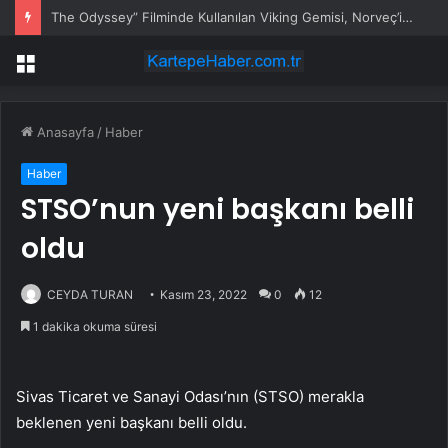
The Odyssey” Filminde Kullanılan Viking Gemisi, Norveç’in Başkenti Oslo’da Ziyarete Açıldı
Menü
Anasayfa
/
Haber
Haber
STSO’nun yeni başkanı belli
oldu
CEYDA TURAN
Kasım 23, 2022
0
12
1 dakika okuma süresi
Sivas Ticaret ve Sanayi Odası’nın (STSO) merakla
beklenen yeni başkanı belli oldu.