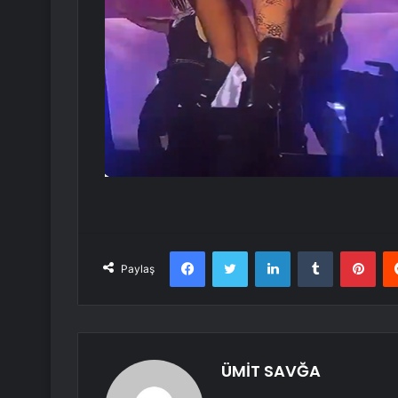
Facebook
Twitter
LinkedIn
Tumblr
Pint
Paylaş
ÜMİT SAVĞA