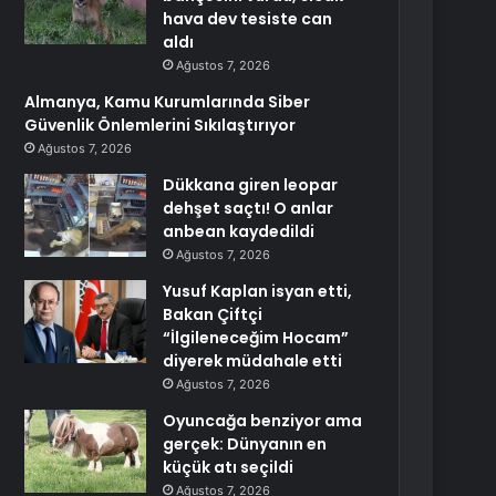
hava dev tesiste can
aldı
Ağustos 7, 2026
Almanya, Kamu Kurumlarında Siber
Güvenlik Önlemlerini Sıkılaştırıyor
Ağustos 7, 2026
Dükkana giren leopar
dehşet saçtı! O anlar
anbean kaydedildi
Ağustos 7, 2026
Yusuf Kaplan isyan etti,
Bakan Çiftçi
“İlgileneceğim Hocam”
diyerek müdahale etti
Ağustos 7, 2026
Oyuncağa benziyor ama
gerçek: Dünyanın en
küçük atı seçildi
Ağustos 7, 2026