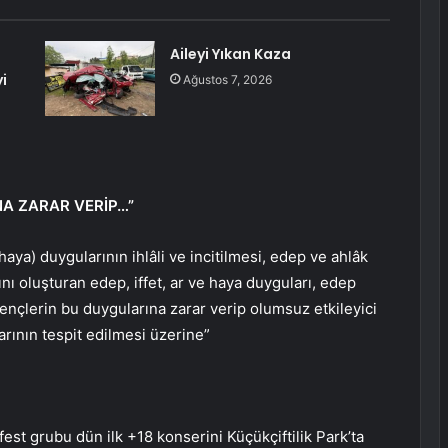
Aileyi Yıkan Kaza
i
Ağustos 7, 2026
NA ZARAR VERİP…”
aya) duygularının ihl
âli ve incitilmesi, edep ve ahlâk
ını oluşturan edep, iffet, ar ve haya duyguları, edep
gen
çlerin bu duygular
ına zarar verip olumsuz etkileyici
arının tespit edilmesi
üzerine”
est grubu dün ilk +18 konserini Küçükçiftilik Park’ta