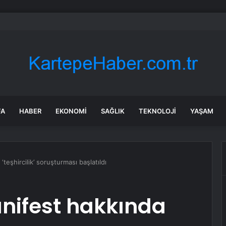
ktrikli araç sayısı: 450 bin 38
FA
HABER
EKONOMI
SAĞLIK
TEKNOLOJI
YAŞAM
eşhircilik’ soruşturması başlatıldı
nifest hakkında