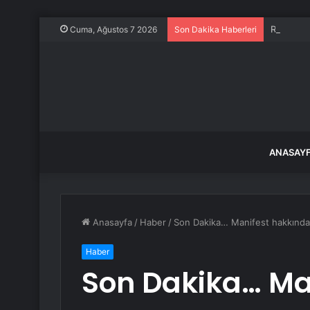
Rekor ele
Cuma, Ağustos 7 2026
Son Dakika Haberleri
ANASAY
Anasayfa
/
Haber
/
Son Dakika… Manifest hakkında ‘t
Haber
Son Dakika… Ma