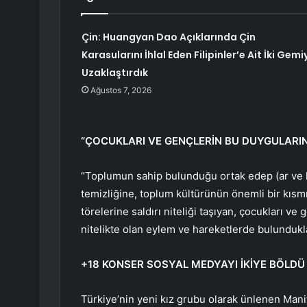
Çin: Huangyan Dao Açıklarında Çin
Karasularını İhlal Eden Filipinler’e Ait İki Gemiy
Uzaklaştırdık
Ağustos 7, 2026
“ÇOCUKLARI VE GENÇLERİN BU DUYGULARI
“Toplumun sahip bulunduğu ortak edep (ar ve h
temizli
ğine, toplum k
ültürünün önemli bir k
ısm
t
örelerine sald
ırı niteliği taşıyan,
çocuklar
ı ve 
nitelikte olan eylem ve hareketlerde bulundukl
+18 KONSER SOSYAL MEDYAYI İKİYE BÖLDÜ
Türkiye’nin yeni kız grubu olarak ünlenen Manif