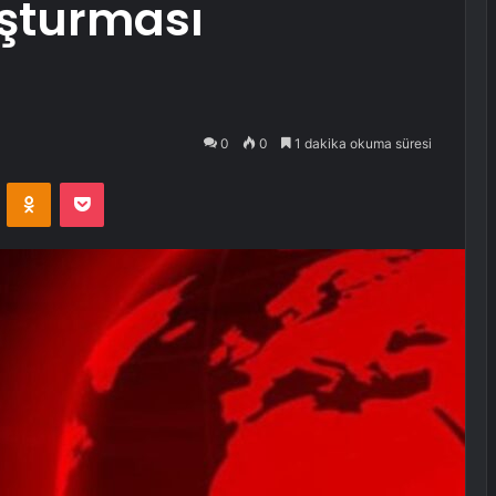
ruşturması
0
0
1 dakika okuma süresi
VKontakte
Odnoklassniki
Pocket