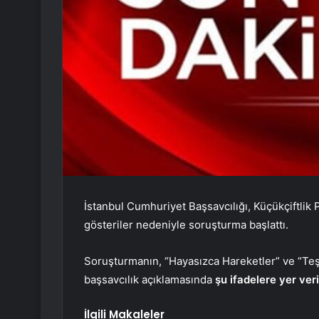
İstanbul Cumhuriyet Başsavcılığı, Küçükçiftlik
gösteriler nedeniyle soruşturma başlattı.
Soruşturmanın, “Hayasızca Hareketler” ve “Teşhi
b
a
şsavcılık a
ç
ıklamasında
şu ifadelere yer veri
İlgili Makaleler