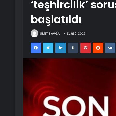
‘teşhircilik’ so
başlatıldı
ÜMİT SAVĞA
Eylül 9, 2025
Facebook
Twitter
LinkedIn
Tumblr
Pinterest
Reddit