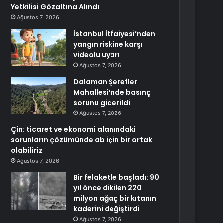
Yetkilisi Gözaltına Alındı
Ağustos 7, 2026
İstanbul İtfaiyesi’nden
yangın riskine karşı
videolu uyarı
Ağustos 7, 2026
Dalaman Şerefler
Mahallesi’nde basınç
sorunu giderildi
Ağustos 7, 2026
Çin: ticaret ve ekonomi alanındaki
sorunların çözümünde ab için bir ortak
olabiliriz
Ağustos 7, 2026
Bir felaketle başladı: 90
yıl önce dikilen 220
milyon ağaç bir kıtanın
kaderini değiştirdi
Ağustos 7, 2026