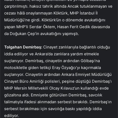
çarptırılmıştı. haksız tahrik altında Ancak tutuklanmayan ve
cezası hâlâ onaylanmayan Köktürk, MHP İstanbul İl
Müdürlüğü’ne girdi. Köktürk’ün o dönemde avukatlığını
yapan MHP’li Serdar Öktem, Hasan Ferit Gedik davasında
da Doğukan Çep’in avukatlığını yapmıştı.
Tolgahan Demirbaş:
Cinayet zanlılarıyla bağlantılı olduğu
iddia ediliyor ve Ankara’da zanlılara yardım etmekle
suçlanıyor. Demirbaş, cinayetin ardından Gölbaşı’na
motosikletle giden tetikçi Eray Özyağcı’yı kaçırmakla
suçlanıyor. Cinayetin ardından Ankara Emniyet Müdürlüğü
Cinayet Büro Amirliği polisleri, peşine düştüğü Demirbaş’ı
MHP Mersin Milletvekili Olcay Kılavuz’un kullandığı evde
gözaltına aldı. Emniyete götürülen Demirbaş, savcılık
talimatıyla ifadesi alınmadan serbest bırakıldı. Demirbaş’ın
serbest bırakılması için savcılığa baskı yapıldığı iddia
ediliyor.