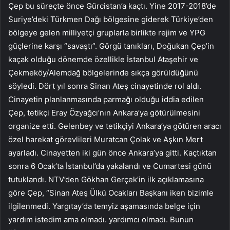
Çep bu süreçte önce Gürcistan’a kaçtı. Yine 2017-2018’de
Suriye’deki Türkmen Dağı bölgesine giderek Türkiye’den
bölgeye gelen milliyetçi gruplarla birlikte rejim ve YPG
güçlerine karşı “savaştı”. Görgü tanıkları, Doğukan Çep’in
kaçak olduğu dönemde özellikle İstanbul Ataşehir ve
Çekmeköy/Alemdağ bölgelerinde sıkça görüldüğünü
söyledi. Dört yıl sonra Sinan Ateş cinayetinde rol aldı.
Cinayetin planlanmasında parmağı olduğu iddia edilen
Çep, tetikçi Eray Özyağcı’nın Ankara’ya götürülmesini
organize etti. Gelenbey ve tetikçiyi Ankara’ya götüren aracı
özel harekat görevlileri Muratcan Çolak ve Aşkın Mert
ayarladı. Cinayetten iki gün önce Ankara’ya gitti. Kaçtıktan
sonra 6 Ocak’ta İstanbul’da yakalandı ve Cumartesi günü
tutuklandı. NTV’den Gökhan Gerçek’in ilk açıklamasına
göre Çep, “Sinan Ateş Ülkü Ocakları Başkanı iken bizimle
ilgilenmedi. Yargıtay’da temyiz aşamasında belge için
yardım istedim ama olmadı. yardımcı olmadı. Bunun