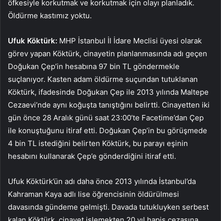
öfkesiyle korkutmak ve korkutmak için olayı planladık.
Öldürme kastımız yoktu.
Ufuk Köktürk:
MHP İstanbul İl İdare Meclisi üyesi olarak
görev yapan Köktürk, cinayetin planlanmasında adı geçen
Doğukan Çep’in hesabına 97 bin TL göndermekle
suçlanıyor. Kasten adam öldürme suçundan tutuklanan
Köktürk, ifadesinde Doğukan Çep ile 2013 yılında Maltepe
Cezaevi’nde aynı koğuşta tanıştığını belirtti. Cinayetten iki
gün önce 28 Aralık günü saat 23:00’te Facetime’dan Çep
ile konuştuğunu itiraf etti. Doğukan Çep’in bu görüşmede
4 bin TL istediğini belirten Köktürk, bu parayı eşinin
hesabını kullanarak Çep’e gönderdiğini itiraf etti.
Ufuk Köktürk’ün adı daha önce 2013 yılında İstanbul’da
Kahraman Kaya adlı lise öğrencisinin öldürülmesi
davasında gündeme gelmişti. Davada tutukluyken serbest
kalan Köktürk, cinayet işlemekten 20 yıl hapis cezasına