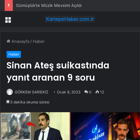
Gümüşlük’te Müzik Mevsimi Açıldı
Menü
Anasayfa
/
Haber
Haber
Sinan Ateş suikastında
yanıt aranan 9 soru
GÖRKEM SARIEKİZ
Ocak 8, 2023
0
12
5 dakika okuma süresi