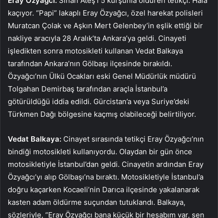
Eray Özyağcı:
Sinan Ateş’i 5 kurşunla öldüren tetikçi. Hala
kaçıyor. “Papi” lakaplı Eray Özyağcı, özel harekat polisleri
Muratcan Çolak ve Aşkın Mert Gelenbey’in eşlik ettiği bir
nakliye aracıyla 28 Aralık’ta Ankara’ya geldi. Cinayeti
işledikten sonra motosikleti kullanan Vedat Balkaya
tarafından Ankara’nın Gölbaşı ilçesinde bırakıldı.
Özyağcı’nın Ülkü Ocakları eski Genel Müdürlük müdürü
Tolgahan Demirbaş tarafından araçla İstanbul’a
götürüldüğü iddia edildi. Gürcistan’a veya Suriye’deki
Türkmen Dağı bölgesine kaçmış olabileceği belirtiliyor.
Vedat Balkaya:
Cinayet sırasında tetikçi Eray Özyağcı’nın
bindiği motosikleti kullanıyordu. Olaydan bir gün önce
motosikletiyle İstanbul’dan geldi. Cinayetin ardından Eray
Özyağcı’yı alıp Gölbaşı’na bıraktı. Motosikletiyle İstanbul’a
doğru kaçarken Kocaeli’nin Darıca ilçesinde yakalanarak
kasten adam öldürme suçundan tutuklandı. Balkaya,
sözleriyle, “Eray Özyağcı bana küçük bir hesabım var, sen