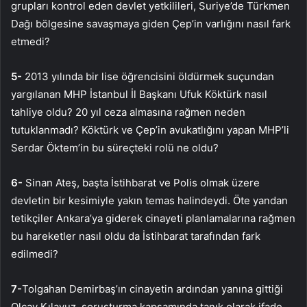
grupları kontrol eden devlet yetkilileri, Suriye’de Türkmen
Dağı bölgesine savaşmaya giden Çep’in varlığını nasıl fark
etmedi?
5-
2013 yılında bir lise öğrencisini öldürmek suçundan
yargılanan MHP İstanbul İl Başkanı Ufuk Köktürk nasıl
tahliye oldu? 20 yıl ceza almasına rağmen neden
tutuklanmadı? Köktürk ve Çep’in avukatlığını yapan MHP’li
Serdar Öktem’in bu süreçteki rolü ne oldu?
6-
Sinan Ateş, başta İstihbarat ve Polis olmak üzere
devletin bir kesimiyle yakın temas halindeydi. Öte yandan
tetikçiler Ankara’ya giderek cinayeti planlamalarına rağmen
bu hareketler nasıl oldu da İstihbarat tarafından fark
edilmedi?
7-
Tolgahan Demirbaş’ın cinayetin ardından yanına gittiği
Olcay Kılavuz, soruşturma kapsamında tanık olarak ifade