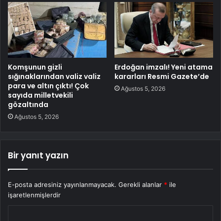
Komşunun gizli
Erdoğan imzalı! Yeni atama
sığınaklarından valiz valiz
kararları Resmi Gazete’de
para ve altın çıktı! Çok
Ağustos 5, 2026
sayıda milletvekili
gözaltında
Ağustos 5, 2026
Bir yanıt yazın
E-posta adresiniz yayınlanmayacak.
Gerekli alanlar
*
ile
işaretlenmişlerdir
Y