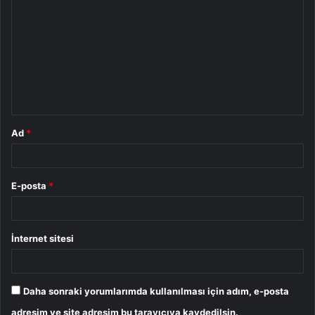
o
r
u
m
*
Ad
*
E-posta
*
İnternet sitesi
Daha sonraki yorumlarımda kullanılması için adım, e-posta
adresim ve site adresim bu tarayıcıya kaydedilsin.