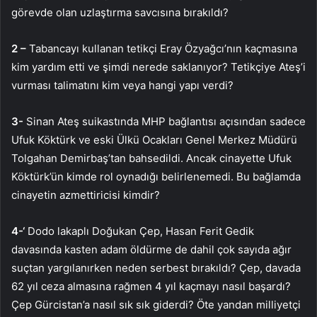
görevde olan uzlaştırma savcısına bırakıldı?
2 –
Tabancayı kullanan tetikçi Eray Özyağcı’nın kaçmasına
kim yardım etti ve şimdi nerede saklanıyor? Tetikçiye Ateş’i
vurması talimatını kim veya hangi yapı verdi?
3-
Sinan Ateş suikastında MHP bağlantısı açısından sadece
Ufuk Köktürk ve eski Ülkü Ocakları Genel Merkez Müdürü
Tolgahan Demirbaş’tan bahsedildi. Ancak cinayette Ufuk
Köktürk’ün kimde rol oynadığı belirlenemedi. Bu bağlamda
cinayetin azmettiricisi kimdir?
4-‘
Dodo lakaplı Doğukan Çep, Hasan Ferit Gedik
davasında kasten adam öldürme de dahil çok sayıda ağır
suçtan yargılanırken neden serbest bırakıldı? Çep, davada
62 yıl ceza almasına rağmen 4 yıl kaçmayı nasıl başardı?
Çep Gürcistan’a nasıl sık sık giderdi? Öte yandan milliyetçi