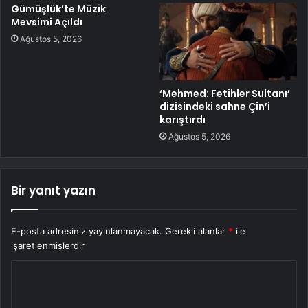
Gümüşlük’te Müzik
Mevsimi Açıldı
Ağustos 5, 2026
‘Mehmed: Fetihler Sultanı’
dizisindeki sahne Çin’i
karıştırdı
Ağustos 5, 2026
Bir yanıt yazın
E-posta adresiniz yayınlanmayacak.
Gerekli alanlar
*
ile
işaretlenmişlerdir
Y
o