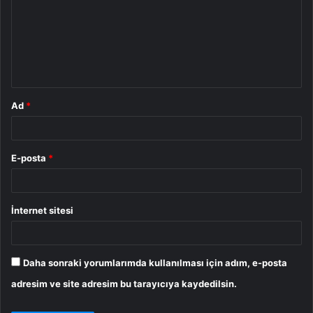
r
u
m
*
Ad
*
E-posta
*
İnternet sitesi
Daha sonraki yorumlarımda kullanılması için adım, e-posta
adresim ve site adresim bu tarayıcıya kaydedilsin.