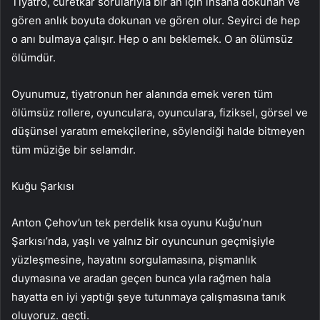
Tiyatro, cüretkar sorularıyla bir an için insana dokunan ve
gören anlık boyuta dokunan ve gören olur. Seyirci de hep
o anı bulmaya çalışır. Hep o anı beklemek. O an ölümsüz
ölümdür.
Oyunumuz, tiyatronun her alanında emek veren tüm
ölümsüz rollere, oyunculara, oyunculara, fiziksel, görsel ve
düşünsel yaratım emekçilerine, söylendiği halde bitmeyen
tüm müziğe bir selamdır.
Kuğu Şarkısı
Anton Çehov’un tek perdelik kısa oyunu Kuğu’nun
Şarkısı’nda, yaşlı ve yalnız bir oyuncunun geçmişiyle
yüzleşmesine, hayatını sorgulamasına, pişmanlık
duymasına ve aradan geçen bunca yıla rağmen hala
hayatta en iyi yaptığı şeye tutunmaya çalışmasına tanık
oluyoruz. geçti.