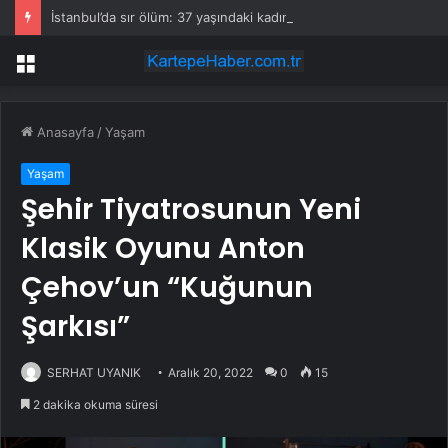
İstanbul’da sır ölüm: 37 yaşındaki kadın savcının evinde ölü bulundu!
Menü
Anasayfa
/
Yaşam
Yaşam
Şehir Tiyatrosunun Yeni
Klasik Oyunu Anton
Çehov’un “Kuğunun
Şarkısı”
SERHAT UYANIK
Aralık 20, 2022
0
15
2 dakika okuma süresi