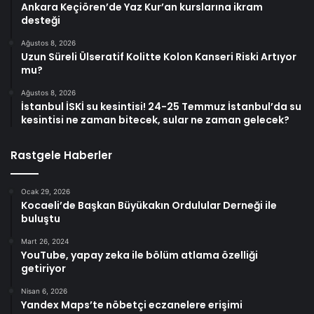
Ankara Keçiören’de Yaz Kur’an kurslarına ikram
desteği
Ağustos 8, 2026
Uzun Süreli Ülseratif Kolitte Kolon Kanseri Riski Artıyor
mu?
Ağustos 8, 2026
İstanbul İSKİ su kesintisi! 24-25 Temmuz İstanbul’da su
kesintisi ne zaman bitecek, sular ne zaman gelecek?
Rastgele Haberler
Ocak 29, 2026
Kocaeli’de Başkan Büyükakın Ordulular Derneği ile
buluştu
Mart 26, 2024
YouTube, yapay zeka ile bölüm atlama özelliği
getiriyor
Nisan 6, 2026
Yandex Maps’te nöbetçi eczanelere erişimi