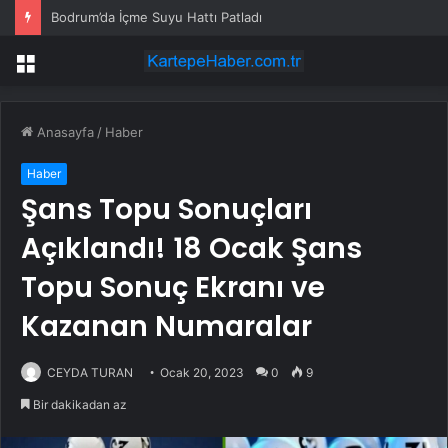
Bodrum’da İçme Suyu Hattı Patladı
Menü
Anasayfa
/
Haber
Haber
Şans Topu Sonuçları
Açıklandı! 18 Ocak Şans
Topu Sonuç Ekranı ve
Kazanan Numaralar
CEYDA TURAN
Ocak 20, 2023
0
9
Bir dakikadan az