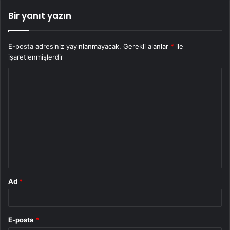
Bir yanıt yazın
E-posta adresiniz yayınlanmayacak.
Gerekli alanlar
*
ile
işaretlenmişlerdir
Y
o
r
u
m
*
Ad
*
E-posta
*