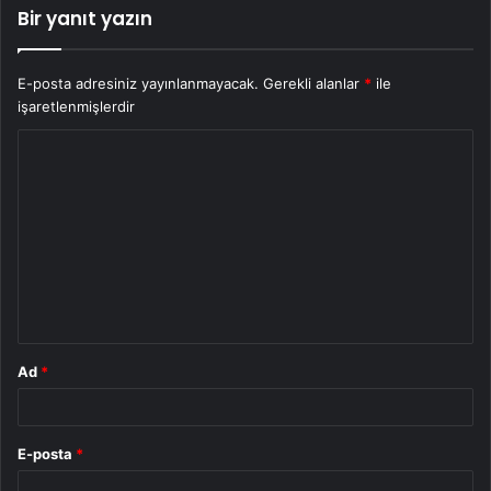
Bir yanıt yazın
E-posta adresiniz yayınlanmayacak.
Gerekli alanlar
*
ile
işaretlenmişlerdir
Y
o
r
u
m
*
Ad
*
E-posta
*