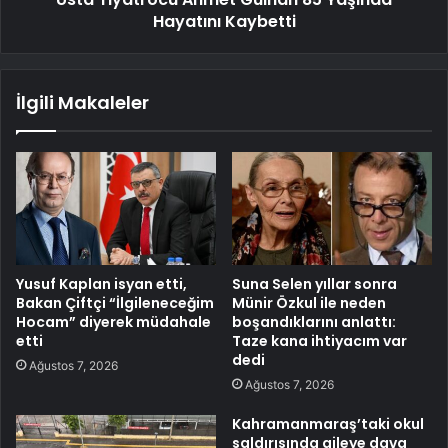
Hayatını Kaybetti
İlgili Makaleler
Yusuf Kaplan isyan etti,
Suna Selen yıllar sonra
Bakan Çiftçi “İlgileneceğim
Münir Özkul ile neden
Hocam” diyerek müdahale
boşandıklarını anlattı:
etti
Taze kana ihtiyacım var
dedi
Ağustos 7, 2026
Ağustos 7, 2026
Kahramanmaraş’taki okul
saldırısında aileye dava