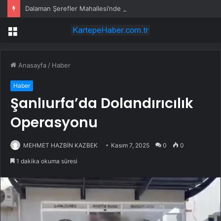
Dalaman Şerefler Mahallesi’nde basınç sorunu giderildi
Menü
Anasayfa
/
Haber
Haber
Şanlıurfa’da Dolandırıcılık
Operasyonu
MEHMET HAZBİN KAZBEK
Kasım 7, 2025
0
0
1 dakika okuma süresi