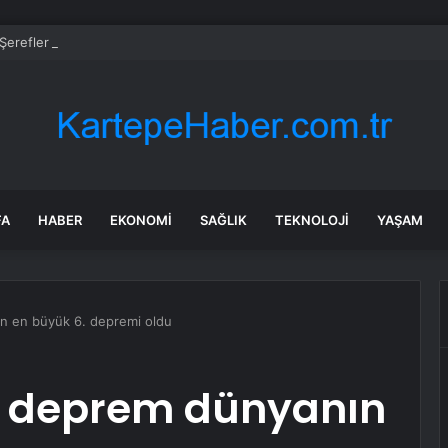
erefler Mahallesi’nde basınç sorunu giderildi
FA
HABER
EKONOMI
SAĞLIK
TEKNOLOJI
YAŞAM
ın en büyük 6. depremi oldu
ik deprem dünyanın