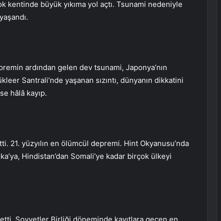
çok kentinde büyük yıkıma yol açtı. Tsunami nedeniyle
 yaşandı.
epremin ardından gelen dev tsunami, Japonya’nın
eer Santrali’nde yaşanan sızıntı, dünyanın dikkatini
ise hâlâ kayıp.
ti. 21. yüzyılın en ölümcül depremi. Hint Okyanusu’nda
a’ya, Hindistan’dan Somali’ye kadar birçok ülkeyi
etti. Sovyetler Birliği döneminde kayıtlara geçen en