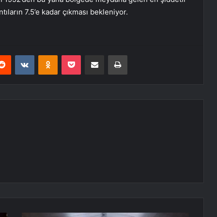
tıların 7.5’e kadar çıkması bekleniyor.
erest
Reddit
VKontakte
Odnoklassniki
Pocket
E-Posta ile paylaş
Yazdır