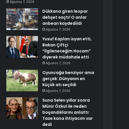
Ağustos 7, 2026
Dükkana giren leopar
dehşet saçtı! O anlar
anbean kaydedildi
Ağustos 7, 2026
Yusuf Kaplan isyan etti,
Bakan Çiftçi
“İlgileneceğim Hocam”
diyerek müdahale etti
Ağustos 7, 2026
Oyuncağa benziyor ama
gerçek: Dünyanın en
küçük atı seçildi
Ağustos 7, 2026
Suna Selen yıllar sonra
Münir Özkul ile neden
boşandıklarını anlattı:
Taze kana ihtiyacım var
dedi