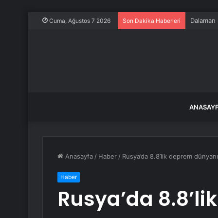
Dalaman Ş
Cuma, Ağustos 7 2026
Son Dakika Haberleri
ANASAY
Anasayfa
/
Haber
/
Rusya’da 8.8’lik deprem dünyan
Haber
Rusya’da 8.8’l