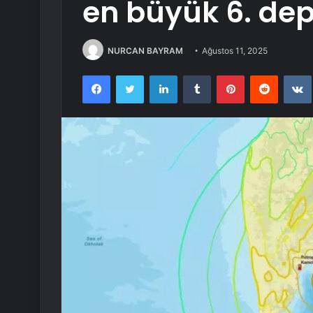
en büyük 6. de
NURCAN BAYRAM
Ağustos 11, 2025
Facebook
Twitter
LinkedIn
Tumblr
Pinterest
Reddit