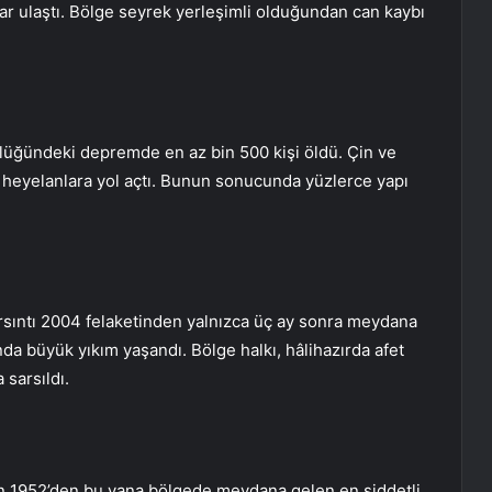
r ulaştı. Bölge seyrek yerleşimli olduğundan can kaybı
lüğündeki depremde en az bin 500 kişi öldü. Çin ve
 heyelanlara yol açtı. Bunun sonucunda yüzlerce yapı
rsıntı 2004 felaketinden yalnızca üç ay sonra meydana
da büyük yıkım yaşandı. Bölge halkı, hâlihazırda afet
sarsıldı.
1952’den bu yana bölgede meydana gelen en şiddetli