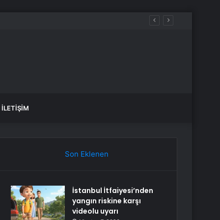
İLETIŞIM
Son Eklenen
İstanbul İtfaiyesi’nden
yangın riskine karşı
videolu uyarı