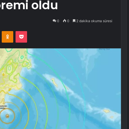
premi oldu
0
0
2 dakika okuma süresi
VKontakte
Odnoklassniki
Pocket