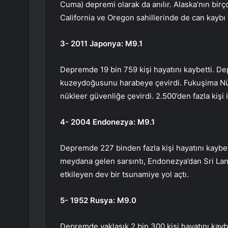
Cuma) depremi olarak da anılır. Alaska’nın bir
California ve Oregon sahillerinde de can kaybı
3- 2011 Japonya: M9.1
Depremde 19 bin 759 kişi hayatını kaybetti. D
kuzeydoğusunu harabeye çevirdi. Fukuşima Nükl
nükleer güvenliğe çevirdi. 2.500’den fazla kişi 
4- 2004 Endonezya: M9.1
Depremde 227 binden fazla kişi hayatını kaybet
meydana gelen sarsıntı, Endonezya’dan Sri Lank
etkileyen dev bir tsunamiye yol açtı.
5- 1952 Rusya: M9.0
Depremde yaklaşık 2 bin 300 kişi hayatını kayb