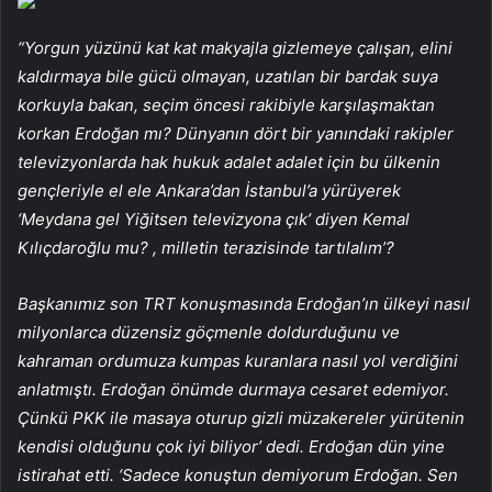
“Yorgun yüzünü kat kat makyajla gizlemeye çalışan, elini
kaldırmaya bile gücü olmayan, uzatılan bir bardak suya
korkuyla bakan, seçim öncesi rakibiyle karşılaşmaktan
korkan Erdoğan mı? Dünyanın dört bir yanındaki rakipler
televizyonlarda hak hukuk adalet adalet için bu ülkenin
gençleriyle el ele Ankara’dan İstanbul’a yürüyerek
‘Meydana gel Yiğitsen televizyona çık’ diyen Kemal
Kılıçdaroğlu mu? , milletin terazisinde tartılalım’?
Başkanımız son TRT konuşmasında Erdoğan’ın ülkeyi nasıl
milyonlarca düzensiz göçmenle doldurduğunu ve
kahraman ordumuza kumpas kuranlara nasıl yol verdiğini
anlatmıştı. Erdoğan önümde durmaya cesaret edemiyor.
Çünkü PKK ile masaya oturup gizli müzakereler yürütenin
kendisi olduğunu çok iyi biliyor’ dedi. Erdoğan dün yine
istirahat etti. ‘Sadece konuştun demiyorum Erdoğan. Sen