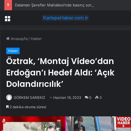
Dalaman Şerefler Mahallesi’nde basınç sorunu giderildi
Menü
Anasayfa
/
Haber
Haber
Öztrak, ‘Montaj Video’dan
Erdoğan’ı Hedef Aldı: ‘Açık
Dolandırıcılık’
GÖRKEM SARIEKİZ
Haziran 16, 2023
0
3
2 dakika okuma süresi