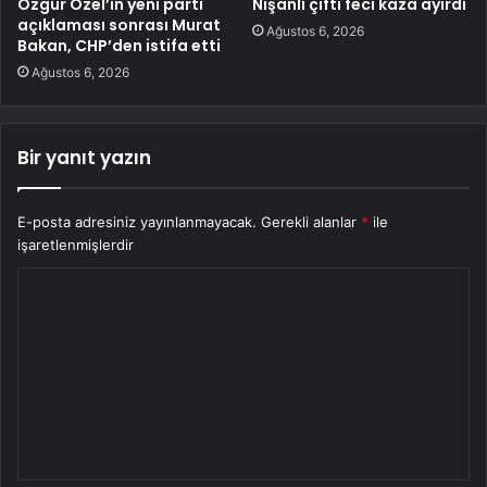
Özgür Özel’in yeni parti
Nişanlı çifti feci kaza ayırdı
açıklaması sonrası Murat
Ağustos 6, 2026
Bakan, CHP’den istifa etti
Ağustos 6, 2026
Bir yanıt yazın
E-posta adresiniz yayınlanmayacak.
Gerekli alanlar
*
ile
işaretlenmişlerdir
Y
o
r
u
m
*