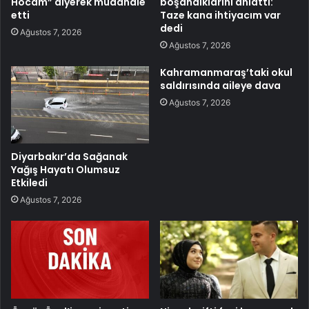
Hocam” diyerek müdahale
boşandıklarını anlattı:
etti
Taze kana ihtiyacım var
dedi
Ağustos 7, 2026
Ağustos 7, 2026
Kahramanmaraş’taki okul
saldırısında aileye dava
Ağustos 7, 2026
Diyarbakır’da Sağanak
Yağış Hayatı Olumsuz
Etkiledi
Ağustos 7, 2026