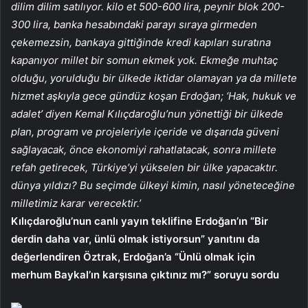
dilim dilim satılıyor. kilo et 500-600 lira, peynir blok 200-
300 lira, banka hesabındaki parayı sıraya girmeden
çekemezsin, bankaya gittiğinde kredi kapıları suratına
kapanıyor millet bir somun ekmek yok. Ekmeğe muhtaç
olduğu, yorulduğu bir ülkede iktidar olamayan ya da millete
hizmet aşkıyla gece gündüz koşan Erdoğan; ‘Hak, hukuk ve
adalet’ diyen Kemal Kılıçdaroğlu’nun yönettiği bir ülkede
plan, program ve projeleriyle içeride ve dışarıda güveni
sağlayacak, önce ekonomiyi rahatlatacak, sonra millete
refah getirecek, Türkiye’yi yükselen bir ülke yapacaktır.
dünya yıldızı? Bu seçimde ülkeyi kimin, nasıl yöneteceğine
milletimiz karar verecektir.’
Kılıçdaroğlu’nun canlı yayın teklifine Erdoğan’ın “Bir
derdin daha var, ünlü olmak istiyorsun” yanıtını da
değerlendiren Öztrak, Erdoğan’a “Ünlü olmak için
merhum Baykal’ın karşısına çıktınız mı?” soruyu sordu