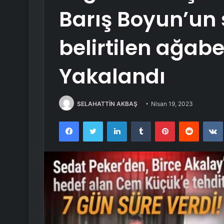
Barış Boyun’un
belirtilen ağab
Yakalandı
SELAHATTİN AKBAŞ
Nisan 19, 2023
Facebook
Twitter
LinkedIn
Tumblr
Pinterest
Reddit