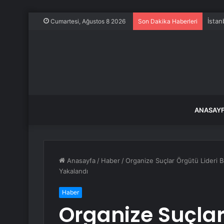
İstan
Cumartesi, Ağustos 8 2026
Son Dakika Haberleri
ANASAY
Anasayfa
/
Haber
/
Organize Suçlar Örgütü Lideri B
Yakalandı
Haber
Organize Suçlar