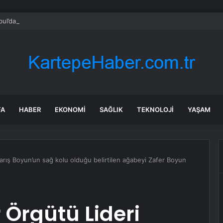
bul’da sır ölüm: 37 yaşındaki kadın savcının evinde ölü bulundu!
FA
HABER
EKONOMI
SAĞLIK
TEKNOLOJI
YAŞAM
arış Boyun’un sağ kolu olduğu belirtilen ağabeyi Zafer Boyun
 Örgütü Lideri