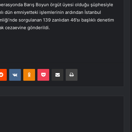
erasyonda Barış Boyun örgüt üyesi olduğu şüphesiyle
nlı dün emniyetteki işlemlerinin ardından İstanbul
mliği’nde sorgulanan 139 zanlıdan 46’sı başlıklı denetim
arak cezaevine gönderildi.
erest
Reddit
VKontakte
Odnoklassniki
Pocket
E-Posta ile paylaş
Yazdır