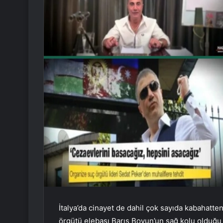
İtalya’da cinayet de dahil çok sayıda kabahatte
örgütü elebaşı Barış Boyun’un sağ kolu olduğu b