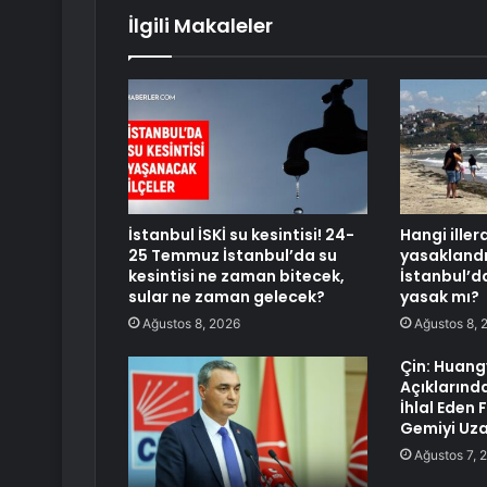
İlgili Makaleler
İstanbul İSKİ su kesintisi! 24-
Hangi ille
25 Temmuz İstanbul’da su
yasaklandı
kesintisi ne zaman bitecek,
İstanbul’d
sular ne zaman gelecek?
yasak mı?
Ağustos 8, 2026
Ağustos 8, 
Çin: Huan
Açıklarında
İhlal Eden Fi
Gemiyi Uza
Ağustos 7, 