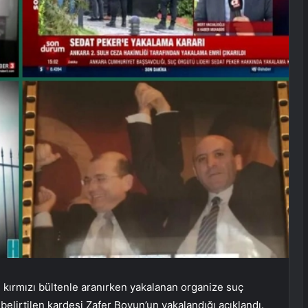
n kırmızı bültenle aranırken yakalanan organize suç
elirtilen kardeşi Zafer Boyun’un yakalandığı açıklandı.