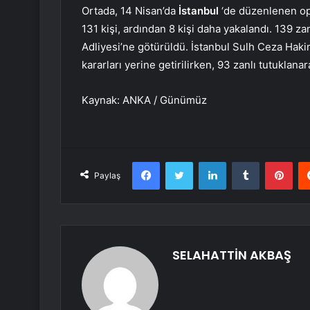
Ortada, 14 Nisan’da
İstanbul
‘de düzenlenen op
131 kişi, ardından 8 kişi daha yakalandı. 139 za
Adliyesi’ne götürüldü. İstanbul Sulh Ceza Haki
kararları yerine getirilirken, 93 zanlı tutuklan
Kaynak: ANKA / Günümüz
Facebook
Twitter
LinkedIn
Tumblr
Pint
Paylaş
SELAHATTİN AKBAŞ