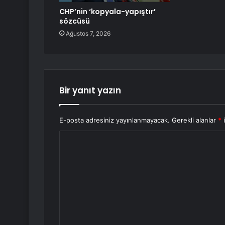
CHP’nin ‘kopyala-yapıştır’
sözcüsü
Ağustos 7, 2026
Bir yanıt yazın
E-posta adresiniz yayınlanmayacak.
Gerekli alanlar
*
i
Y
o
r
u
m
*