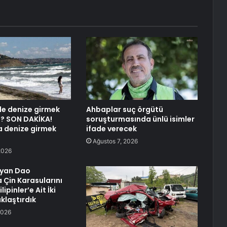
rde denize girmek
Ahbaplar suç örgütü
? SON DAKİKA!
soruşturmasında ünlü isimler
a denize girmek
ifade verecek
Ağustos 7, 2026
2026
gyan Dao
 Çin Karasularını
lipinler’e Ait İki
klaştırdık
2026