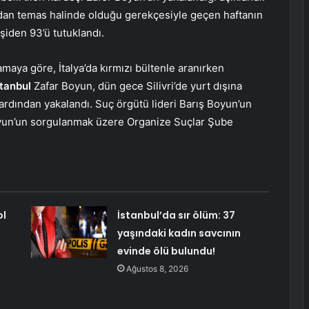
udan temas halinde olduğu gerekçesiyle geçen haftanın
şiden 93’ü tutuklandı.
aya göre, İtalya’da kırmızı bültenle aranırken
stanbul
Zafar Boyun, dün gece Silivri’de yurt dışına
ardından yakalandı. Suç örgütü lideri Barış Boyun’un
Boyun’un sorgulanmak üzere Organize Suçlar Şube
ol
İstanbul’da sır ölüm: 37
yaşındaki kadın savcının
evinde ölü bulundu!
Ağustos 8, 2026