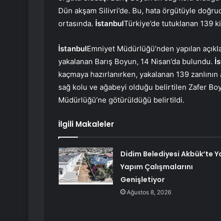
Dün akşam Silivri’de. Bu, hata örgütüyle doğr
ortasında.
İstanbul
Türkiye’de tutuklanan 139 ki
İstanbul
Emniyet Müdürlüğü’nden yapılan açıklam
yakalanan Barış Boyun, 14 Nisan’da bulundu.
İ
kaçmaya hazırlanırken, yakalanan 139 zanlının 
sağ kolu ve ağabeyi olduğu belirtilen Zafer 
Müdürlüğü’ne götürüldüğü belirtildi.
İlgili Makaleler
Didim Belediyesi Akbük’te Y
Yapım Çalışmalarını
Genişletiyor
Ağustos 8, 2026