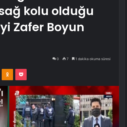
 sağ kolu olduğu
eyi Zafer Boyun
0
7
1 dakika okuma süresi
VKontakte
Odnoklassniki
Pocket